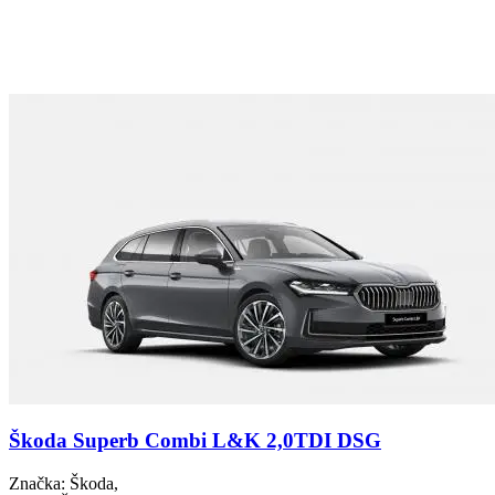
Škoda Superb Combi L&K 2,0TDI DSG
Značka
: Škoda,