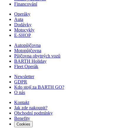
Financování
Operáky
Auta
Dodávky
Motocykly
E-SHOP
Autopůjčovna
Motopůjčovna
Půjčovna obytných vozů
BARTH Holiday
Fleet Operák
Newsletter
GDPR
Kdo stojí za BARTH GO?
O nás
Kontakt
Jak zde nakoupit?
Obchodní podmínky
Benefity
Cookies