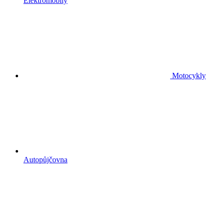
Elektromobily
Motocykly
Autopůjčovna