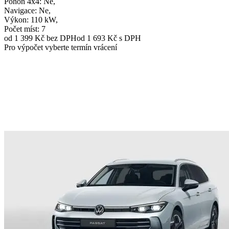
Pohon 4x4
: Ne,
Navigace
: Ne,
Výkon
: 110 kW,
Počet míst
: 7
od 1 399 Kč
bez DPH
od 1 693 Kč s DPH
Pro výpočet vyberte termín vrácení