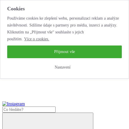
Cookies
Používáme cookies ke zlepšení webu, personalizaci reklam a analýze
návštěvnosti. Sdílíme údaje s partnery pro média, inzerci a analýzy.
Kliknutím na „Přijmout vše“ souhlasíte s jejich
použitím.
Více o cookies.
...neobyčejná
autopůjčovna!
...neobyčejná autopůjčovna!
Přijmout vše
Jak zde nakoupit?
Nastavení