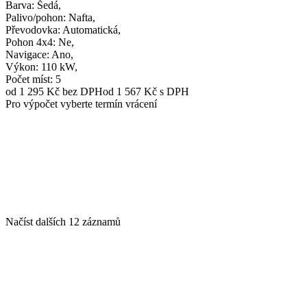
Barva
: Šedá,
Palivo/pohon
: Nafta,
Převodovka
: Automatická,
Pohon 4x4
: Ne,
Navigace
: Ano,
Výkon
: 110 kW,
Počet míst
: 5
od 1 295 Kč
bez DPH
od 1 567 Kč s DPH
Pro výpočet vyberte termín vrácení
Načíst dalších 12 záznamů