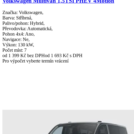
Volkswagen Multivan 1,5TSI PHEV 4Motion
Značka
: Volkswagen,
Barva
: Stříbrná,
Palivo/pohon
: Hybrid,
Převodovka
: Automatická,
Pohon 4x4
: Ano,
Navigace
: Ne,
Výkon
: 130 kW,
Počet míst
: 7
od 1 399 Kč
bez DPH
od 1 693 Kč s DPH
Pro výpočet vyberte termín vrácení