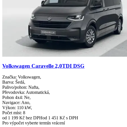
Volkswagen Caravelle 2,0TDI DSG
Značka
: Volkswagen,
Barva
: Šedá,
Palivo/pohon
: Nafta,
Převodovka
: Automatická,
Pohon 4x4
: Ne,
Navigace
: Ano,
Výkon
: 110 kW,
Počet míst
: 8
od 1 199 Kč
bez DPH
od 1 451 Kč s DPH
Pro výpočet vyberte termín vrácení