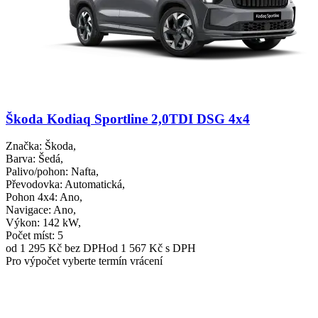
Škoda Kodiaq Sportline 2,0TDI DSG 4x4
Značka
: Škoda,
Barva
: Šedá,
Palivo/pohon
: Nafta,
Převodovka
: Automatická,
Pohon 4x4
: Ano,
Navigace
: Ano,
Výkon
: 142 kW,
Počet míst
: 5
od 1 295 Kč
bez DPH
od 1 567 Kč s DPH
Pro výpočet vyberte termín vrácení