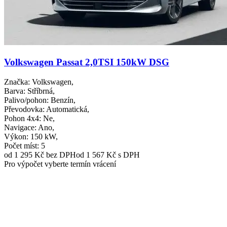
Volkswagen Passat 2,0TSI 150kW DSG
Značka
: Volkswagen,
Barva
: Stříbrná,
Palivo/pohon
: Benzín,
Převodovka
: Automatická,
Pohon 4x4
: Ne,
Navigace
: Ano,
Výkon
: 150 kW,
Počet míst
: 5
od 1 295 Kč
bez DPH
od 1 567 Kč s DPH
Pro výpočet vyberte termín vrácení