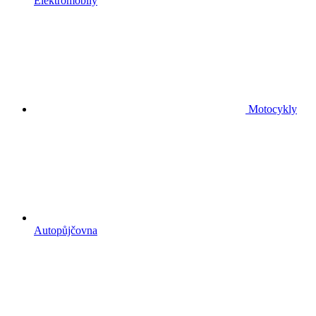
Elektromobily
Motocykly
Autopůjčovna