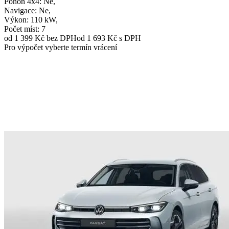
Pohon 4x4
: Ne,
Navigace
: Ne,
Výkon
: 110 kW,
Počet míst
: 7
od 1 399 Kč
bez DPH
od 1 693 Kč s DPH
Pro výpočet vyberte termín vrácení