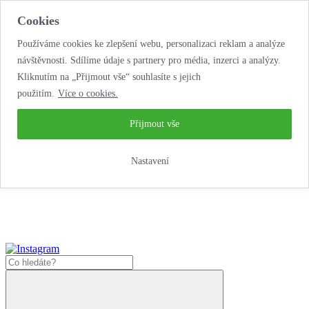
Cookies
Používáme cookies ke zlepšení webu, personalizaci reklam a analýze
návštěvnosti. Sdílíme údaje s partnery pro média, inzerci a analýzy.
Kliknutím na „Přijmout vše“ souhlasíte s jejich
použitím.
Více o cookies.
...neobyčejná
autopůjčovna!
...neobyčejná autopůjčovna!
Přijmout vše
Jak zde nakoupit?
Nastavení