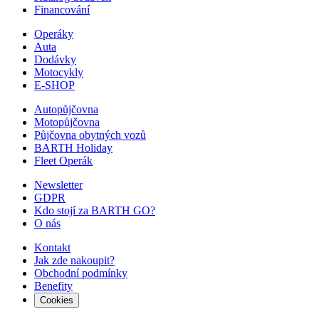
Financování
Operáky
Auta
Dodávky
Motocykly
E-SHOP
Autopůjčovna
Motopůjčovna
Půjčovna obytných vozů
BARTH Holiday
Fleet Operák
Newsletter
GDPR
Kdo stojí za BARTH GO?
O nás
Kontakt
Jak zde nakoupit?
Obchodní podmínky
Benefity
Cookies