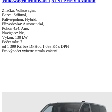
Volkswagen Multivan 1,5TSI PHEV 4Motion
Značka
: Volkswagen,
Barva
: Stříbrná,
Palivo/pohon
: Hybrid,
Převodovka
: Automatická,
Pohon 4x4
: Ano,
Navigace
: Ne,
Výkon
: 130 kW,
Počet míst
: 7
od 1 399 Kč
bez DPH
od 1 693 Kč s DPH
Pro výpočet vyberte termín vrácení