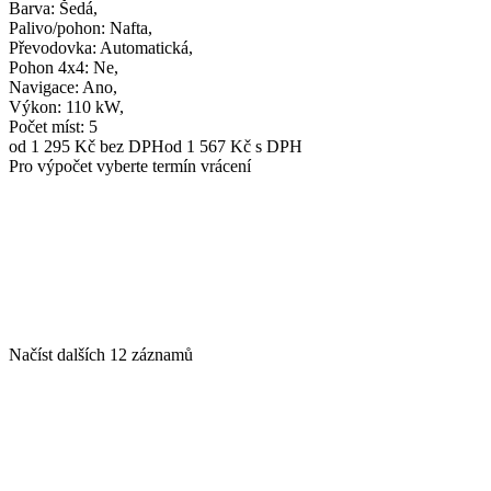
Barva
: Šedá,
Palivo/pohon
: Nafta,
Převodovka
: Automatická,
Pohon 4x4
: Ne,
Navigace
: Ano,
Výkon
: 110 kW,
Počet míst
: 5
od 1 295 Kč
bez DPH
od 1 567 Kč s DPH
Pro výpočet vyberte termín vrácení
Načíst dalších 12 záznamů