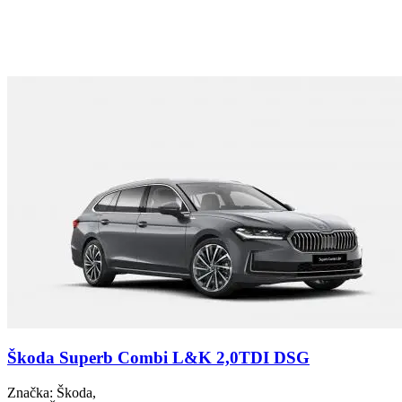
Škoda Superb Combi L&K 2,0TDI DSG
Značka
: Škoda,