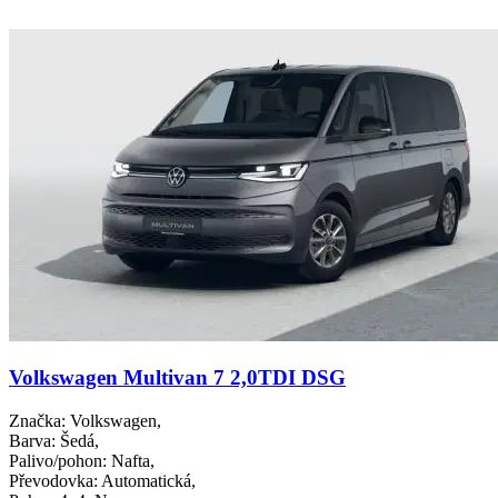
Volkswagen Multivan 7 2,0TDI DSG
Značka
: Volkswagen,
Barva
: Šedá,
Palivo/pohon
: Nafta,
Převodovka
: Automatická,