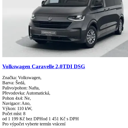
Volkswagen Caravelle 2,0TDI DSG
Značka
: Volkswagen,
Barva
: Šedá,
Palivo/pohon
: Nafta,
Převodovka
: Automatická,
Pohon 4x4
: Ne,
Navigace
: Ano,
Výkon
: 110 kW,
Počet míst
: 8
od 1 199 Kč
bez DPH
od 1 451 Kč s DPH
Pro výpočet vyberte termín vrácení