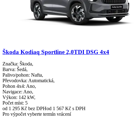
Škoda Kodiaq Sportline 2,0TDI DSG 4x4
Značka
: Škoda,
Barva
: Šedá,
Palivo/pohon
: Nafta,
Převodovka
: Automatická,
Pohon 4x4
: Ano,
Navigace
: Ano,
Výkon
: 142 kW,
Počet míst
: 5
od 1 295 Kč
bez DPH
od 1 567 Kč s DPH
Pro výpočet vyberte termín vrácení