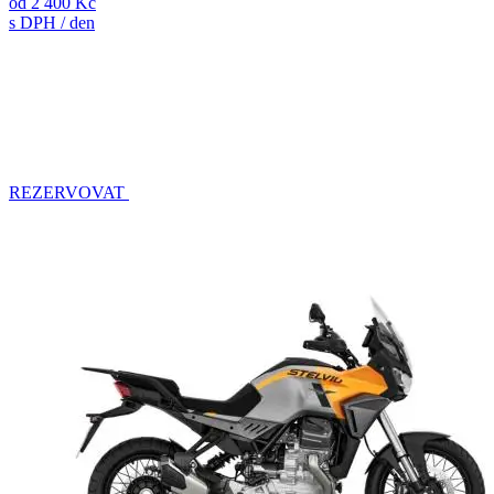
od
2 400 Kč
s DPH / den
REZERVOVAT