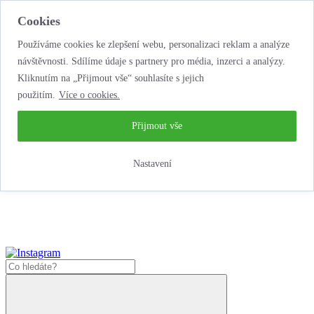
Cookies
Používáme cookies ke zlepšení webu, personalizaci reklam a analýze
návštěvnosti. Sdílíme údaje s partnery pro média, inzerci a analýzy.
Kliknutím na „Přijmout vše“ souhlasíte s jejich
použitím.
Více o cookies.
…neobyčejná
půjčovna motorek!
…neobyčejná půjčovna motorek!
Přijmout vše
Jak zde nakoupit?
Nastavení