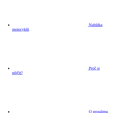
Nabídka
motocyklů
Proč si
půjčit?
O pronájmu