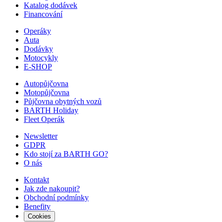
Katalog dodávek
Financování
Operáky
Auta
Dodávky
Motocykly
E-SHOP
Autopůjčovna
Motopůjčovna
Půjčovna obytných vozů
BARTH Holiday
Fleet Operák
Newsletter
GDPR
Kdo stojí za BARTH GO?
O nás
Kontakt
Jak zde nakoupit?
Obchodní podmínky
Benefity
Cookies