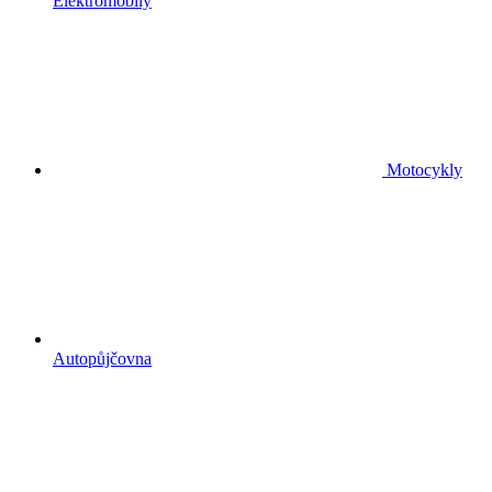
Elektromobily
Motocykly
Autopůjčovna