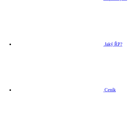
Jaký ŘP?
Ceník