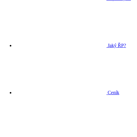
Jaký ŘP?
Ceník