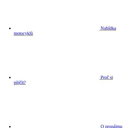
Nabídka
motocyklů
Proč si
půjčit?
O pronájmu