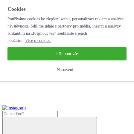
Cookies
Používáme cookies ke zlepšení webu, personalizaci reklam a analýze
návštěvnosti. Sdílíme údaje s partnery pro média, inzerci a analýzy.
Kliknutím na „Přijmout vše“ souhlasíte s jejich
použitím.
Více o cookies.
…neobyčejná
půjčovna motorek!
…neobyčejná půjčovna motorek!
Přijmout vše
Jak zde nakoupit?
Nastavení