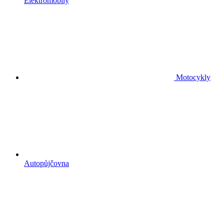
Elektromobily
Motocykly
Autopůjčovna