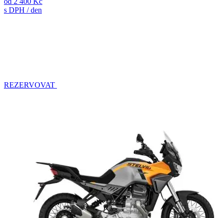
od
2 400 Kč
s DPH / den
REZERVOVAT