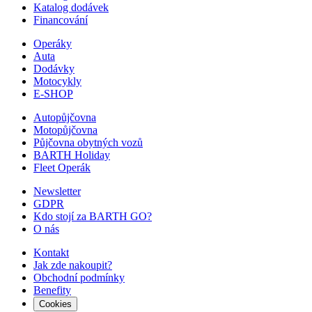
Katalog dodávek
Financování
Operáky
Auta
Dodávky
Motocykly
E-SHOP
Autopůjčovna
Motopůjčovna
Půjčovna obytných vozů
BARTH Holiday
Fleet Operák
Newsletter
GDPR
Kdo stojí za BARTH GO?
O nás
Kontakt
Jak zde nakoupit?
Obchodní podmínky
Benefity
Cookies