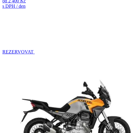
od
2 400 Kč
s DPH / den
REZERVOVAT