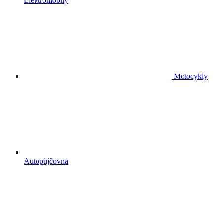
Elektromobily
Motocykly
Autopůjčovna