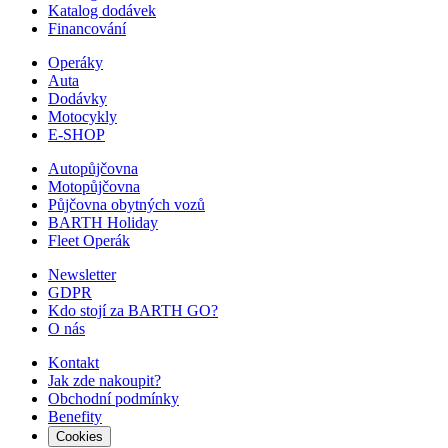
Katalog dodávek
Financování
Operáky
Auta
Dodávky
Motocykly
E-SHOP
Autopůjčovna
Motopůjčovna
Půjčovna obytných vozů
BARTH Holiday
Fleet Operák
Newsletter
GDPR
Kdo stojí za BARTH GO?
O nás
Kontakt
Jak zde nakoupit?
Obchodní podmínky
Benefity
Cookies