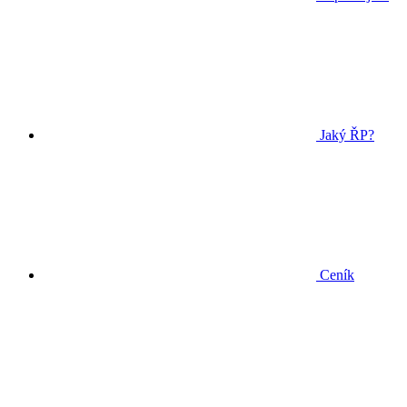
Jaký ŘP?
Ceník