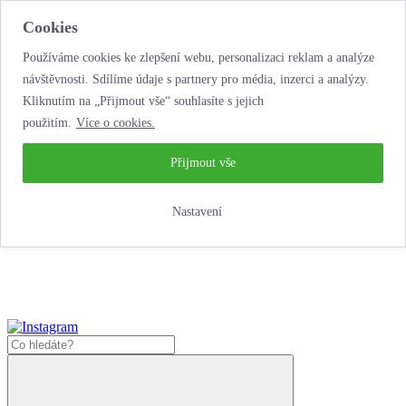
Cookies
Používáme cookies ke zlepšení webu, personalizaci reklam a analýze
návštěvnosti. Sdílíme údaje s partnery pro média, inzerci a analýzy.
Kliknutím na „Přijmout vše“ souhlasíte s jejich
použitím.
Více o cookies.
…neobyčejná
půjčovna motorek!
…neobyčejná půjčovna motorek!
Přijmout vše
Jak zde nakoupit?
Nastavení