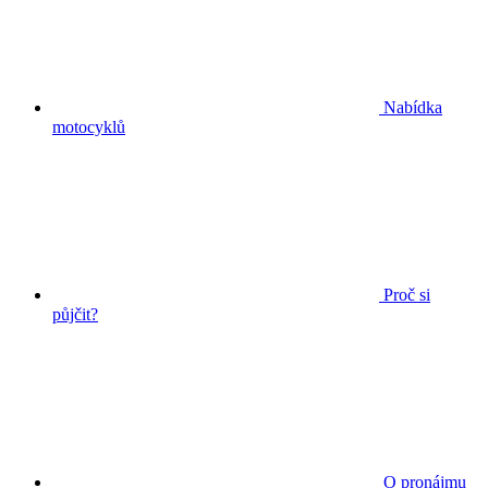
Nabídka
motocyklů
Proč si
půjčit?
O pronájmu