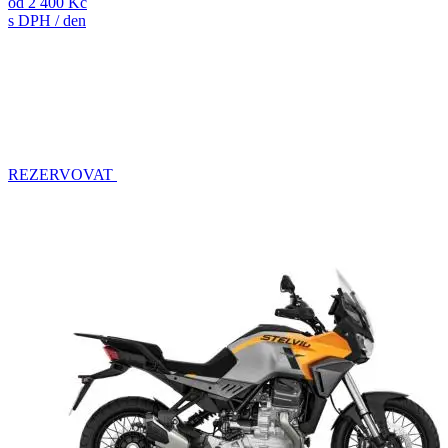
od
2 400 Kč
s DPH / den
REZERVOVAT