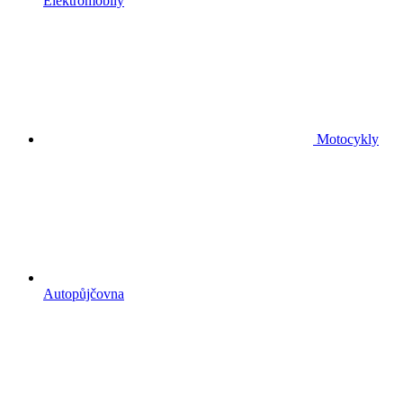
Elektromobily
Motocykly
Autopůjčovna