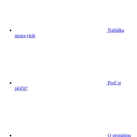
Nabídka
motocyklů
Proč si
půjčit?
O pronájmu