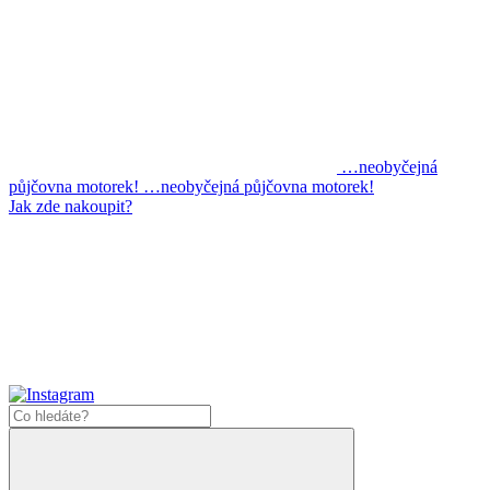
…neobyčejná
půjčovna motorek!
…neobyčejná půjčovna motorek!
Jak zde nakoupit?