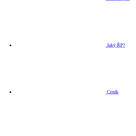
Jaký ŘP?
Ceník