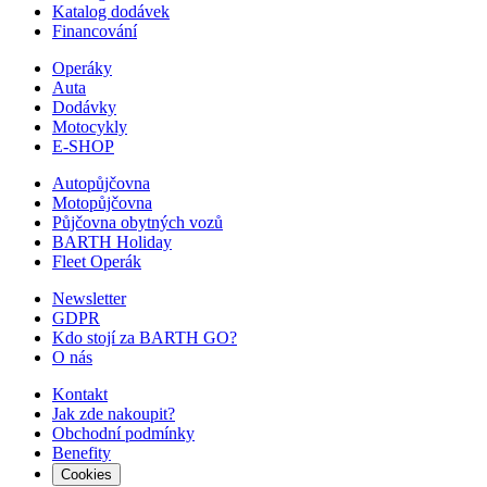
Katalog dodávek
Financování
Operáky
Auta
Dodávky
Motocykly
E-SHOP
Autopůjčovna
Motopůjčovna
Půjčovna obytných vozů
BARTH Holiday
Fleet Operák
Newsletter
GDPR
Kdo stojí za BARTH GO?
O nás
Kontakt
Jak zde nakoupit?
Obchodní podmínky
Benefity
Cookies