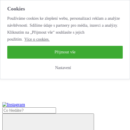
Cookies
Používáme cookies ke zlepšení webu, personalizaci reklam a analýze
návštěvnosti. Sdílíme údaje s partnery pro média, inzerci a analýzy.
Kliknutím na „Přijmout vše“ souhlasíte s jejich
použitím.
Více o cookies.
…neobyčejná
půjčovna motorek!
…neobyčejná půjčovna motorek!
Přijmout vše
Jak zde nakoupit?
Nastavení