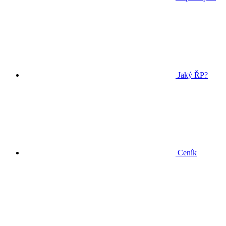
Jaký ŘP?
Ceník