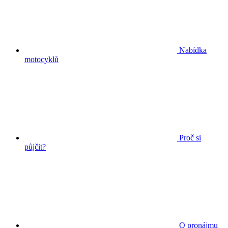
Nabídka
motocyklů
Proč si
půjčit?
O pronájmu