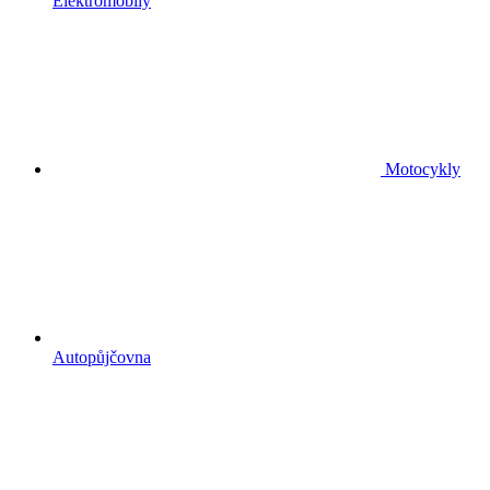
Elektromobily
Motocykly
Autopůjčovna