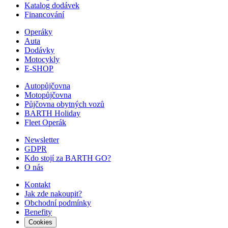
Katalog dodávek
Financování
Operáky
Auta
Dodávky
Motocykly
E-SHOP
Autopůjčovna
Motopůjčovna
Půjčovna obytných vozů
BARTH Holiday
Fleet Operák
Newsletter
GDPR
Kdo stojí za BARTH GO?
O nás
Kontakt
Jak zde nakoupit?
Obchodní podmínky
Benefity
Cookies