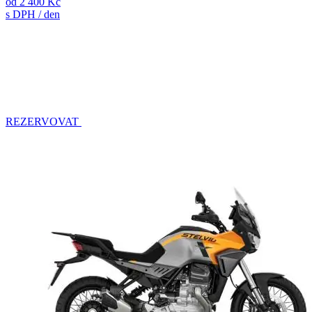
od
2 400 Kč
s DPH / den
REZERVOVAT