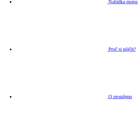
Nabídka motoc
Proč si půjčit?
O pronájmu