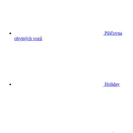
Půjčovna
obytných vozů
Holiday