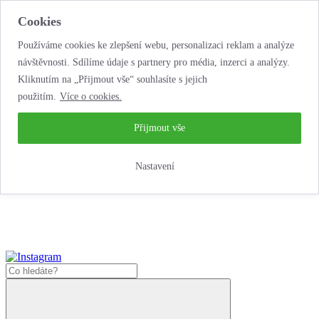
Cookies
Používáme cookies ke zlepšení webu, personalizaci reklam a analýze
návštěvnosti. Sdílíme údaje s partnery pro média, inzerci a analýzy.
Kliknutím na „Přijmout vše“ souhlasíte s jejich
použitím.
Více o cookies.
…neobyčejná
půjčovna motorek!
…neobyčejná půjčovna motorek!
Přijmout vše
Jak zde nakoupit?
Nastavení