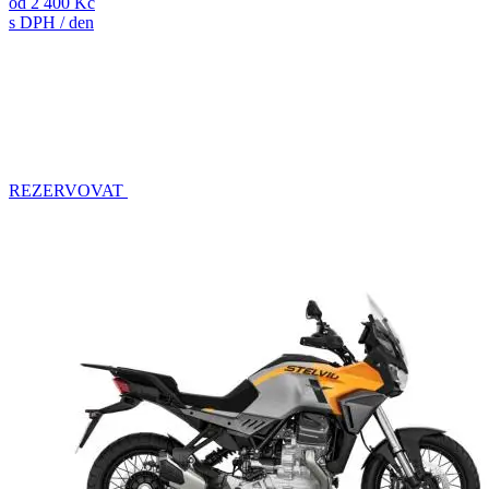
od
2 400 Kč
s DPH / den
REZERVOVAT