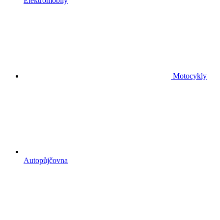
Elektromobily
Motocykly
Autopůjčovna