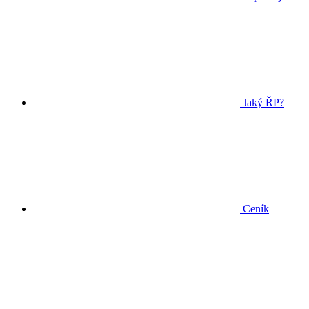
Jaký ŘP?
Ceník