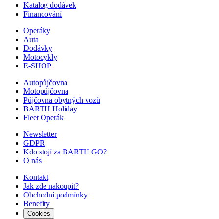
Katalog dodávek
Financování
Operáky
Auta
Dodávky
Motocykly
E-SHOP
Autopůjčovna
Motopůjčovna
Půjčovna obytných vozů
BARTH Holiday
Fleet Operák
Newsletter
GDPR
Kdo stojí za BARTH GO?
O nás
Kontakt
Jak zde nakoupit?
Obchodní podmínky
Benefity
Cookies