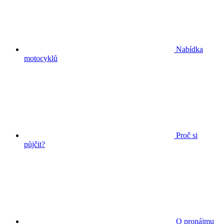
Nabídka
motocyklů
Proč si
půjčit?
O pronájmu