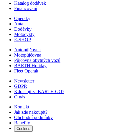
Katalog dodávek
Financování
Operáky
Auta
Dodávky
Motocykly
E-SHOP
Autopůjčovna
Motopůjčovna
Půjčovna obytných vozů
BARTH Holiday
Fleet Operák
Newsletter
GDPR
Kdo stojí za BARTH GO?
O nás
Kontakt
Jak zde nakoupit?
Obchodní podmínky
Benefity
Cookies