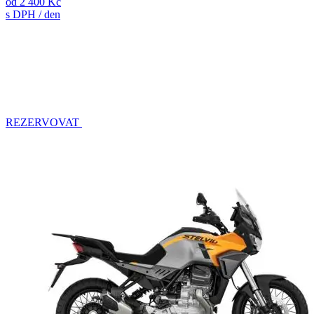
od
2 400 Kč
s DPH / den
REZERVOVAT