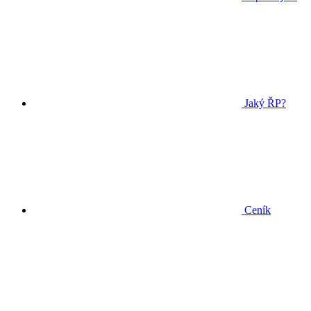
Jaký ŘP?
Ceník