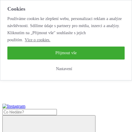
Cookies
Používáme cookies ke zlepšení webu, personalizaci reklam a analýze
návštěvnosti. Sdílíme údaje s partnery pro média, inzerci a analýzy.
Kliknutím na „Přijmout vše“ souhlasíte s jejich
použitím.
Více o cookies.
…neobyčejná
půjčovna motorek!
…neobyčejná půjčovna motorek!
Přijmout vše
Jak zde nakoupit?
Nastavení