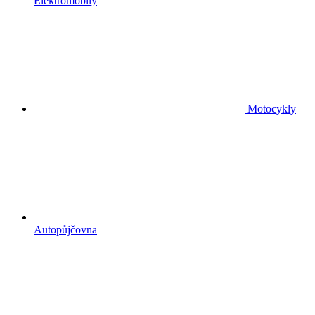
Elektromobily
Motocykly
Autopůjčovna