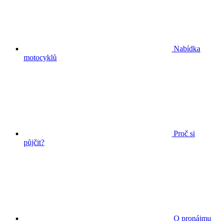
Nabídka
motocyklů
Proč si
půjčit?
O pronájmu