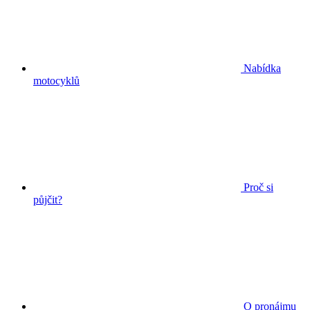
Nabídka
motocyklů
Proč si
půjčit?
O pronájmu