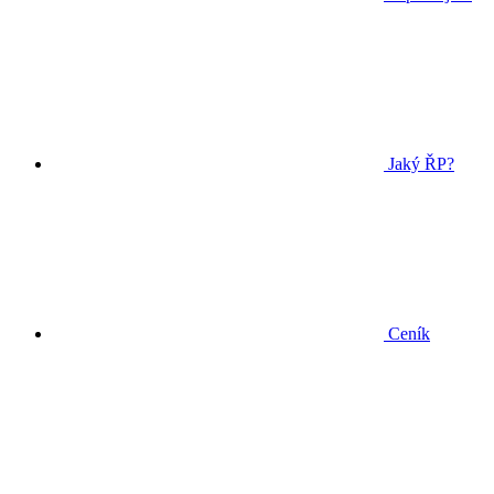
Jaký ŘP?
Ceník