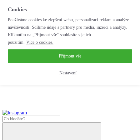
Cookies
Používáme cookies ke zlepšení webu, personalizaci reklam a analýze
návštěvnosti. Sdílíme údaje s partnery pro média, inzerci a analýzy.
Kliknutím na „Přijmout vše“ souhlasíte s jejich
použitím.
Více o cookies.
…neobyčejná
půjčovna motorek!
…neobyčejná půjčovna motorek!
Přijmout vše
Jak zde nakoupit?
Nastavení