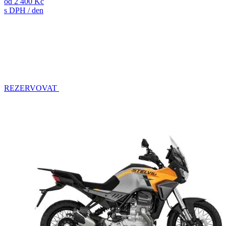
od
2 400 Kč
s DPH / den
REZERVOVAT