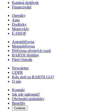
Katalog dodávek
Financování
Operáky
Auta
Dodávky
Motocykly
E-SHOP
Autopůjčovna
Motopůjčovna
Půjčovna obytných vozů
BARTH Holiday
Fleet Operák
Newsletter
GDPR
Kdo stojí za BARTH GO?
O nás
Kontakt
Jak zde nakoupit?
Obchodní podmínky
Benefity
Cookies