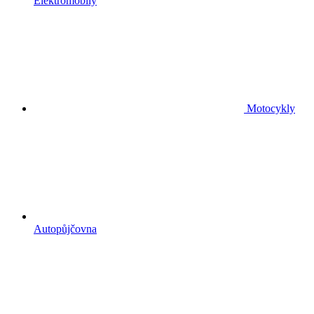
Elektromobily
Motocykly
Autopůjčovna