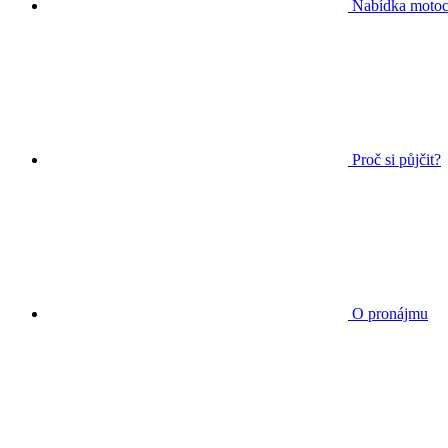
Nabídka motoc
Proč si půjčit?
O pronájmu