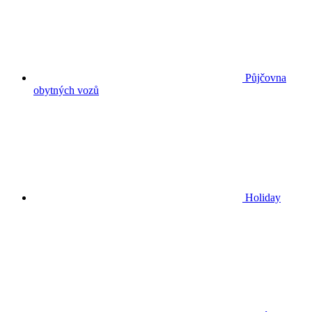
Půjčovna
obytných vozů
Holiday