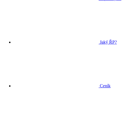
Jaký ŘP?
Ceník