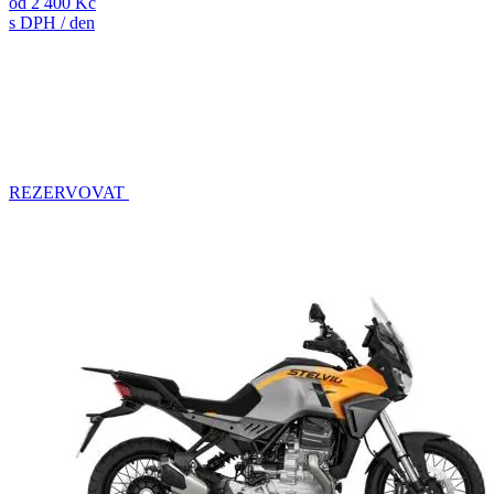
od
2 400 Kč
s DPH / den
REZERVOVAT