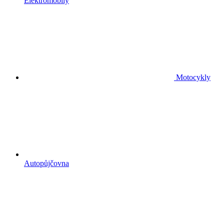
Elektromobily
Motocykly
Autopůjčovna