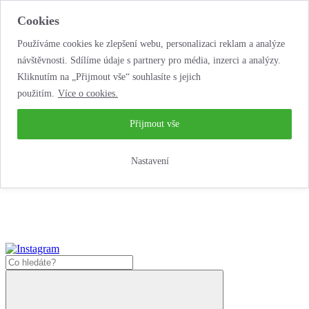
Cookies
Používáme cookies ke zlepšení webu, personalizaci reklam a analýze
návštěvnosti. Sdílíme údaje s partnery pro média, inzerci a analýzy.
Kliknutím na „Přijmout vše“ souhlasíte s jejich
použitím.
Více o cookies.
…neobyčejná
půjčovna motorek!
…neobyčejná půjčovna motorek!
Přijmout vše
Jak zde nakoupit?
Nastavení