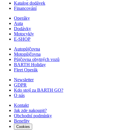
Katalog dodávek
Financování
Operáky
Auta
Dodávky
Motocykly
E-SHOP
Autopůjčovna
Motopůjčovna
Půjčovna obytných vozů
BARTH Holiday
Fleet Operák
Newsletter
GDPR
Kdo stojí za BARTH GO?
O nás
Kontakt
Jak zde nakoupit?
Obchodní podmínky
Benefity
Cookies