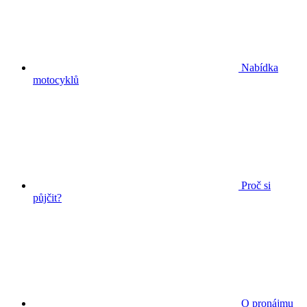
Nabídka
motocyklů
Proč si
půjčit?
O pronájmu