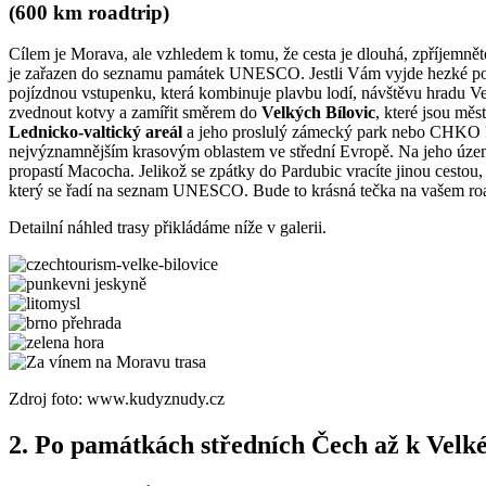
(600 km roadtrip)
Cílem je Morava, ale vzhledem k tomu, že cesta je dlouhá, zpříjemnět
je zařazen do seznamu památek UNESCO. Jestli Vám vyjde hezké poča
pojízdnou vstupenku, která kombinuje plavbu lodí, návštěvu hradu V
zvednout kotvy a zamířit směrem do
Velkých Bílovic
, které jsou mě
Lednicko-valtický areál
a jeho proslulý zámecký park nebo CHKO Pál
nejvýznamnějším krasovým oblastem ve střední Evropě. Na jeho území 
propastí Macocha. Jelikož se zpátky do Pardubic vracíte jinou cestou
který se řadí na seznam UNESCO. Bude to krásná tečka na vašem roa
Detailní náhled trasy přikládáme níže v galerii.
Zdroj foto: www.kudyznudy.cz
2. Po památkách středních Čech až k Vel