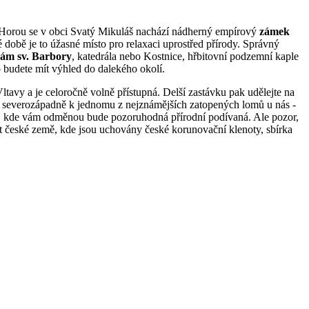
u Horou se v obci Svatý Mikuláš nachází nádherný empírový
zámek
době je to úžasné místo pro relaxaci uprostřed přírody. Správný
ám sv. Barbory
, katedrála nebo Kostnice, hřbitovní podzemní kaple
b budete mít výhled do dalekého okolí.
tavy a je celoročně volně přístupná. Delší zastávku pak udělejte na
uje severozápadně k jednomu z nejznámějších zatopených lomů u nás -
mu, kde vám odměnou bude pozoruhodná přírodní podívaná. Ale pozor,
t české země, kde jsou uchovány české korunovační klenoty, sbírka