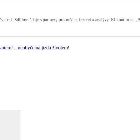
vnosti. Sdílíme údaje s partnery pro média, inzerci a analýzy. Kliknutím na „P
ivotem!
...neobyčejná jízda životem!