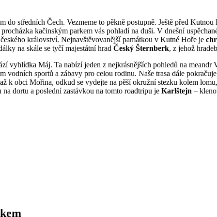
měrem do středních Čech. Vezmeme to pěkně postupně. Ještě před Kutno
 procházka kačinským parkem vás pohladí na duši. V dnešní uspěchané 
i českého království. Nejnavštěvovanější památkou v Kutné Hoře je
chr
álky na skále se tyčí majestátní hrad
Český Šternberk
, z jehož hrade
zí vyhlídka Máj. Ta nabízí jeden z nejkrásnějších pohledů na meandr Vl
trem vodních sportů a zábavy pro celou rodinu. Naše trasa dále pokrač
 až k obci Mořina, odkud se vydejte na pěší okružní stezku kolem lo
u na dortu a poslední zastávkou na tomto roadtripu je
Karlštejn
– kleno
itkem