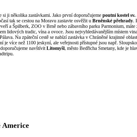
e si ji několika zastávkami. Jako první doporučujeme
poutní kostel s
sí tak se cestou na Moravu zastavte osvěžit u
Brněnské přehrady
. 
eveří a Špilberk, ZOO v Brně nebo zábavního parku Parmonium, máte z
stem lidových tradic, vína a ovoce. Jsou nejvyhledávanějším místem vin
ava. Na zpáteční cestě se nabízí zastávka v Chráněné krajinné oblasti
je více než 1100 jeskyní, ale veřejnosti přístupné jsou např. Sloups
, doporučujeme navštívit
Litomyšl
, město Bedřicha Smetany, kde je hl
dtripu.
ké Americe