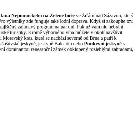
v. Jana Nepomuckého na Zelené hoře
ve Žďáru nad Sázavou, který
Pro výletníky zde funguje také lodní doprava. Když si zakoupíte tzv.
ajištěný zajímavý program na pár dní. Pak už vám nic nebrání
ařské turistiky. Kromě výborného vína můžete v okolí navštívit
 Moravský kras, která se nachází severně od Brna a patří k
ko-šošůvské jeskyně, jeskyně Balcarka nebo
Punkevní jeskyně
s
avní dominantou renesanční zámek obklopený rozlehlými zahradami,