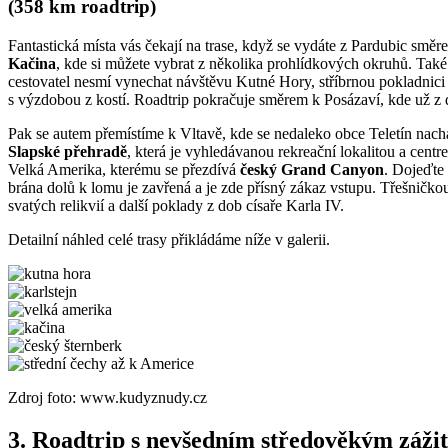
(358 km roadtrip)
Fantastická místa vás čekají na trase, když se vydáte z Pardubic s
Kačina
, kde si můžete vybrat z několika prohlídkových okruhů. Také
cestovatel nesmí vynechat návštěvu Kutné Hory, stříbrnou pokladnic
s výzdobou z kostí. Roadtrip pokračuje směrem k Posázaví, kde už z d
Pak se autem přemístíme k Vltavě, kde se nedaleko obce Teletín nachá
Slapské přehradě
, která je vyhledávanou rekreační lokalitou a cen
Velká Amerika, kterému se přezdívá
český Grand Canyon
. Dojeďte
brána dolů k lomu je zavřená a je zde přísný zákaz vstupu. Třešničko
svatých relikvií a další poklady z dob císaře Karla IV.
Detailní náhled celé trasy přikládáme níže v galerii.
Zdroj foto: www.kudyznudy.cz
3. Roadtrip s nevšedním středověkým záž