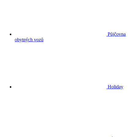
Půjčovna
obytných vozů
Holiday