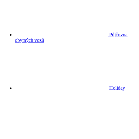
Půjčovna
obytných vozů
Holiday