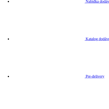
Nabídka dodá
Katalog dodáv
Pre-delivery