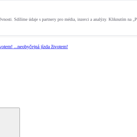
vnosti. Sdílíme údaje s partnery pro média, inzerci a analýzy. Kliknutím na „P
ivotem!
...neobyčejná jízda životem!