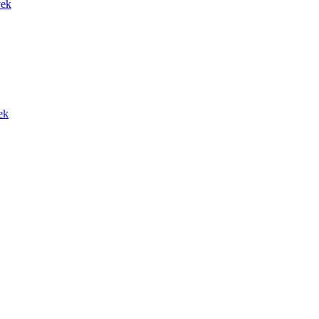
vek
ek