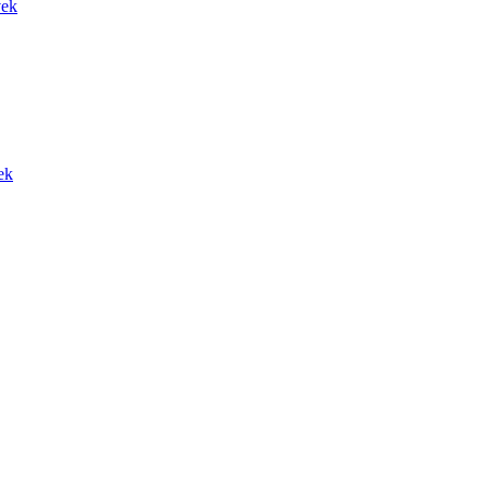
vek
ek