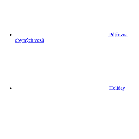
Půjčovna
obytných vozů
Holiday