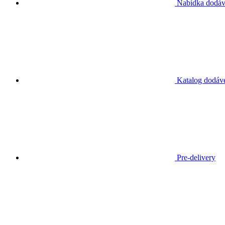
Nabídka dodá
Katalog dodáv
Pre-delivery