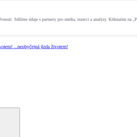
vnosti. Sdílíme údaje s partnery pro média, inzerci a analýzy. Kliknutím na „P
ivotem!
...neobyčejná jízda životem!