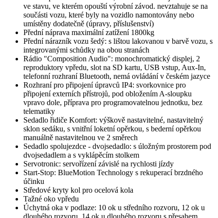
ve stavu, ve kterém opouští výrobní závod. nevztahuje se na
součásti vozu, které byly na vozidlo namontovány nebo
umístěny dodatečně (úpravy, příslušenství)
Přední náprava maximální zatížení 1800kg
Přední nárazník vozu šedý: s lištou lakovanou v barvě vozu, s
integrovanými schůdky na obou stranách
Rádio "Composition Audio": monochromatický displej, 2
reproduktory vpředu, slot na SD kartu, USB vstup, Aux-In,
telefonní rozhraní Bluetooth, nemá ovládání v českém jazyce
Rozhraní pro připojení úpravců IP4: svorkovnice pro
připojení externích přístrojů, pod obložením A-sloupku
vpravo dole, příprava pro programovatelnou jednotku, bez
telematiky
Sedadlo řidiče Komfort: výškově nastavitelné, nastavitelný
sklon sedáku, s vnitřní loketní opěrkou, s bederní opěrkou
manuálně nastavitelnou ve 2 směrech
Sedadlo spolujezdce - dvojsedadlo: s úložným prostorem pod
dvojsedadlem a s vyklápěcím stolkem
Servotronic: servořízení závislé na rychlosti jízdy
Start-Stop: BlueMotion Technology s rekuperací brzdného
účinku
Středové kryty kol pro ocelová kola
Tažné oko vpředu
Úchytná oka v podlaze: 10 ok u středního rozvoru, 12 ok u
dlouhého rozvoru, 14 ok u dlouhého rozvoru s přesahem