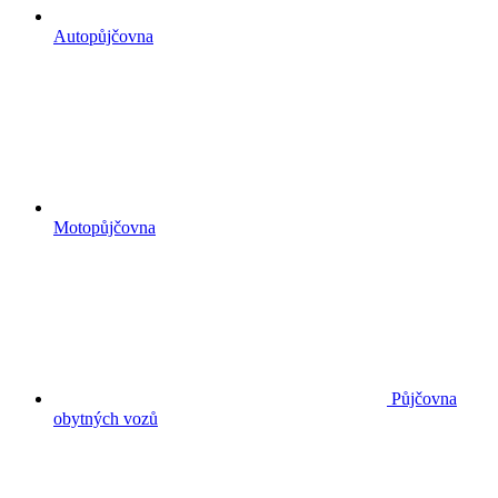
Autopůjčovna
Motopůjčovna
Půjčovna
obytných vozů