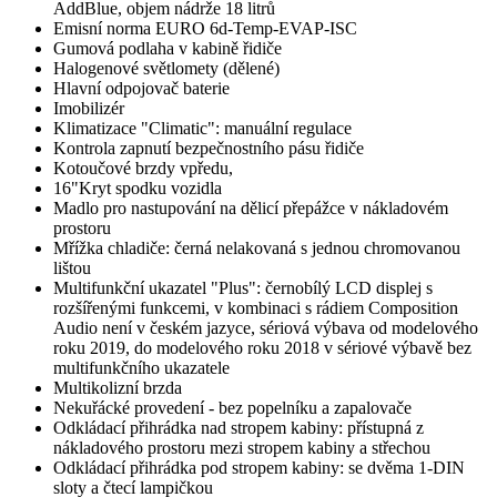
AddBlue, objem nádrže 18 litrů
Emisní norma EURO 6d-Temp-EVAP-ISC
Gumová podlaha v kabině řidiče
Halogenové světlomety (dělené)
Hlavní odpojovač baterie
Imobilizér
Klimatizace "Climatic": manuální regulace
Kontrola zapnutí bezpečnostního pásu řidiče
Kotoučové brzdy vpředu,
16"Kryt spodku vozidla
Madlo pro nastupování na dělicí přepážce v nákladovém
prostoru
Mřížka chladiče: černá nelakovaná s jednou chromovanou
lištou
Multifunkční ukazatel "Plus": černobílý LCD displej s
rozšířenými funkcemi, v kombinaci s rádiem Composition
Audio není v českém jazyce, sériová výbava od modelového
roku 2019, do modelového roku 2018 v sériové výbavě bez
multifunkčního ukazatele
Multikolizní brzda
Nekuřácké provedení - bez popelníku a zapalovače
Odkládací přihrádka nad stropem kabiny: přístupná z
nákladového prostoru mezi stropem kabiny a střechou
Odkládací přihrádka pod stropem kabiny: se dvěma 1-DIN
sloty a čtecí lampičkou