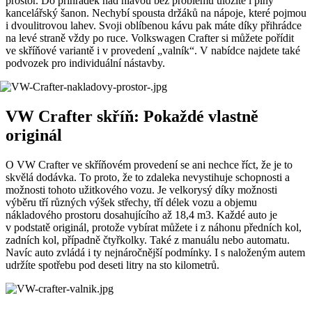
prostor. Do přihrádek nad hlavou bez problému uložíte i plný
kancelářský šanon. Nechybí spousta držáků na nápoje, které pojmou
i dvoulitrovou lahev. Svoji oblíbenou kávu pak máte díky přihrádce
na levé straně vždy po ruce. Volkswagen Crafter si můžete pořídit
ve skříňové variantě i v provedení „valník“. V nabídce najdete také
podvozek pro individuální nástavby.
VW Crafter skříň: Pokaždé vlastně
originál
O VW Crafter ve skříňovém provedení se ani nechce říct, že je to
skvělá dodávka. To proto, že to zdaleka nevystihuje schopnosti a
možnosti tohoto užitkového vozu. Je velkorysý díky možnosti
výběru tří různých výšek střechy, tří délek vozu a objemu
nákladového prostoru dosahujícího až 18,4 m3. Každé auto je
v podstatě originál, protože vybírat můžete i z náhonu předních kol,
zadních kol, případně čtyřkolky. Také z manuálu nebo automatu.
Navíc auto zvládá i ty nejnáročnější podmínky. I s naloženým autem
udržíte spotřebu pod deseti litry na sto kilometrů.