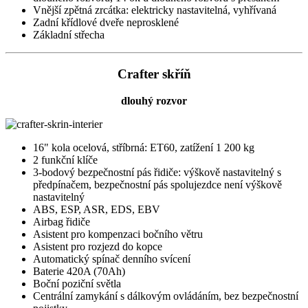
Vnější zpětná zrcátka: elektricky nastavitelná, vyhřívaná
Zadní křídlové dveře neprosklené
Základní střecha
Crafter skříň
dlouhý rozvor
16" kola ocelová, stříbrná: ET60, zatížení 1 200 kg
2 funkční klíče
3-bodový bezpečnostní pás řidiče: výškově nastavitelný s
předpínačem, bezpečnostní pás spolujezdce není výškově
nastavitelný
ABS, ESP, ASR, EDS, EBV
Airbag řidiče
Asistent pro kompenzaci bočního větru
Asistent pro rozjezd do kopce
Automatický spínač denního svícení
Baterie 420A (70Ah)
Boční poziční světla
Centrální zamykání s dálkovým ovládáním, bez bezpečnostní