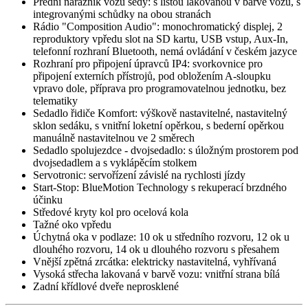
Přední nárazník vozu šedý: s lištou lakovanou v barvě vozu, s
integrovanými schůdky na obou stranách
Rádio "Composition Audio": monochromatický displej, 2
reproduktory vpředu slot na SD kartu, USB vstup, Aux-In,
telefonní rozhraní Bluetooth, nemá ovládání v českém jazyce
Rozhraní pro připojení úpravců IP4: svorkovnice pro
připojení externích přístrojů, pod obložením A-sloupku
vpravo dole, příprava pro programovatelnou jednotku, bez
telematiky
Sedadlo řidiče Komfort: výškově nastavitelné, nastavitelný
sklon sedáku, s vnitřní loketní opěrkou, s bederní opěrkou
manuálně nastavitelnou ve 2 směrech
Sedadlo spolujezdce - dvojsedadlo: s úložným prostorem pod
dvojsedadlem a s vyklápěcím stolkem
Servotronic: servořízení závislé na rychlosti jízdy
Start-Stop: BlueMotion Technology s rekuperací brzdného
účinku
Středové kryty kol pro ocelová kola
Tažné oko vpředu
Úchytná oka v podlaze: 10 ok u středního rozvoru, 12 ok u
dlouhého rozvoru, 14 ok u dlouhého rozvoru s přesahem
Vnější zpětná zrcátka: elektricky nastavitelná, vyhřívaná
Vysoká střecha lakovaná v barvě vozu: vnitřní strana bílá
Zadní křídlové dveře neprosklené