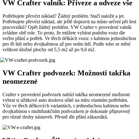
VW Crafter valník: Přiveze a odveze vše
Potřebujete převézt náklad? Žádný problém. Stačí naložit a jet.
Potřebujete převézt náklad, ale ještě dopravit na místo určení pět šest
pracovníků? Opět žádný problém. VW Crafter v provedení valník
zvládne obě role. To proto, že můžete vybírat podobu vozu dle
svého přání a potřeb. Ve třech délkách vozu: s kabinou jednoduchou
pro tři lidi nebo dvojkabinou až pro sedm lidí. Podle toho se mění
velikost úložné plochy od 5,5 m2 až po 9,6 m2.
VW Crafter podvozek: Možnosti takřka
neomezené
Crafter v provedení podvozek nabízí takřka neomezené možnosti
vybrat si užitkové auto doslova ušité na míru vlastním potřebám.
Vůz ve třech délkových variantách, s jednoduchou kabinou nebo
dvojkabinou s multifunkčním podvozkem je dokonale připravený
pro různé druhy nástaveb. Přesně dle přání zákazníků.