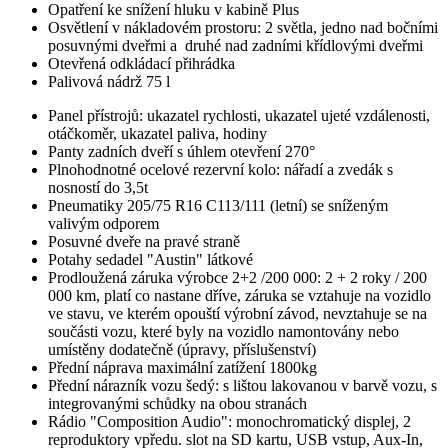
Opatření ke snížení hluku v kabině Plus
Osvětlení v nákladovém prostoru: 2 světla, jedno nad bočními
posuvnými dveřmi a druhé nad zadními křídlovými dveřmi
Otevřená odkládací přihrádka
Palivová nádrž 75 l
Panel přístrojů: ukazatel rychlosti, ukazatel ujeté vzdálenosti,
otáčkoměr, ukazatel paliva, hodiny
Panty zadních dveří s úhlem otevření 270°
Plnohodnotné ocelové rezervní kolo: nářadí a zvedák s
nosností do 3,5t
Pneumatiky 205/75 R16 C113/111 (letní) se sníženým
valivým odporem
Posuvné dveře na pravé straně
Potahy sedadel "Austin" látkové
Prodloužená záruka výrobce 2+2 /200 000: 2 + 2 roky / 200
000 km, platí co nastane dříve, záruka se vztahuje na vozidlo
ve stavu, ve kterém opouští výrobní závod, nevztahuje se na
součásti vozu, které byly na vozidlo namontovány nebo
umístěny dodatečně (úpravy, příslušenství)
Přední náprava maximální zatížení 1800kg
Přední nárazník vozu šedý: s lištou lakovanou v barvě vozu, s
integrovanými schůdky na obou stranách
Rádio "Composition Audio": monochromatický displej, 2
reproduktory vpředu. slot na SD kartu, USB vstup, Aux-In,