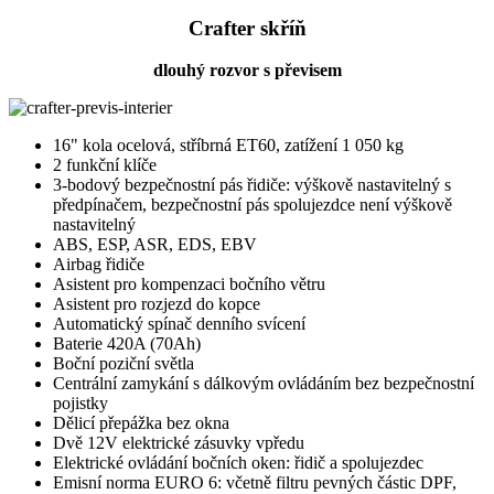
Crafter skříň
dlouhý rozvor s převisem
16" kola ocelová, stříbrná ET60, zatížení 1 050 kg
2 funkční klíče
3-bodový bezpečnostní pás řidiče: výškově nastavitelný s
předpínačem, bezpečnostní pás spolujezdce není výškově
nastavitelný
ABS, ESP, ASR, EDS, EBV
Airbag řidiče
Asistent pro kompenzaci bočního větru
Asistent pro rozjezd do kopce
Automatický spínač denního svícení
Baterie 420A (70Ah)
Boční poziční světla
Centrální zamykání s dálkovým ovládáním bez bezpečnostní
pojistky
Dělicí přepážka bez okna
Dvě 12V elektrické zásuvky vpředu
Elektrické ovládání bočních oken: řidič a spolujezdec
Emisní norma EURO 6: včetně filtru pevných částic DPF,