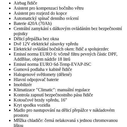
Airbag řidiče
Asistent pro kompenzaci bočního větru
Asistent pro rozjezd do kopce
Automatický spínač denního svícení
Baterie 420A (70Ah)
Centrální zamykání s dálkovým ovládáním bez bezpečnostní
pojistky
Dělicí přepážka bez okna
Dvě 12V elektrické zásuvky vpředu
Elektrické ovládání bočních oken: řidič a spolujezdec
Emisní norma EURO 6: včetně filtru pevných částic DPF,
AddBlue, objem nádrže 18 litrů
Emisní norma EURO 6d-Temp-EVAP-ISC
Gumová podlaha v kabině řidiče
Halogenové světlomety (dělené)
Hlavní odpojovač baterie
Imobilizér
Klimatizace "Climatic": manuální regulace
Kontrola zapnutí bezpečnostního pásu řidiče
Kotoučové brzdy vpředu, 16"
Kryt spodku vozidla
Madlo pro nastupování na dělicí přepážce v nákladovém
prostoru
Mřížka chladiče: černá nelakovaná s jednou chromovanou
lištou