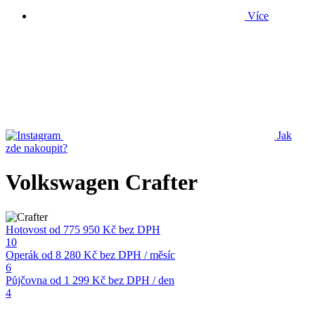
Více
Jak
zde nakoupit?
Volkswagen Crafter
Hotovost
od 775 950 Kč
bez DPH
10
Operák
od 8 280 Kč
bez DPH / měsíc
6
Půjčovna
od 1 299 Kč
bez DPH / den
4