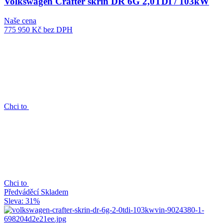
Volkswagen Crafter skříň DR 6G 2,0TDI / 103kW
Naše cena
775 950 Kč
bez DPH
Chci to
Chci to
Předváděcí
Skladem
Sleva: 31%