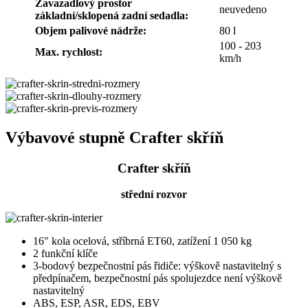
Zavazadlový prostor
neuvedeno
základní/sklopená zadní sedadla:
Objem palivové nádrže:
80 l
100 - 203
Max. rychlost:
km/h
Výbavové stupně Crafter skříň
Crafter skříň
střední rozvor
16" kola ocelová, stříbrná ET60, zatížení 1 050 kg
2 funkční klíče
3-bodový bezpečnostní pás řidiče: výškově nastavitelný s
předpínačem, bezpečnostní pás spolujezdce není výškově
nastavitelný
ABS, ESP, ASR, EDS, EBV