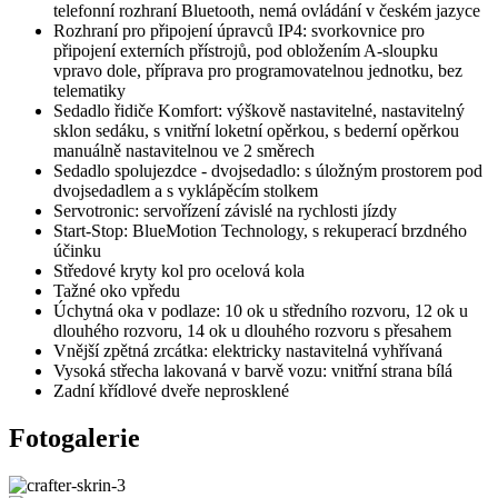
telefonní rozhraní Bluetooth, nemá ovládání v českém jazyce
Rozhraní pro připojení úpravců IP4: svorkovnice pro
připojení externích přístrojů, pod obložením A-sloupku
vpravo dole, příprava pro programovatelnou jednotku, bez
telematiky
Sedadlo řidiče Komfort: výškově nastavitelné, nastavitelný
sklon sedáku, s vnitřní loketní opěrkou, s bederní opěrkou
manuálně nastavitelnou ve 2 směrech
Sedadlo spolujezdce - dvojsedadlo: s úložným prostorem pod
dvojsedadlem a s vyklápěcím stolkem
Servotronic: servořízení závislé na rychlosti jízdy
Start-Stop: BlueMotion Technology, s rekuperací brzdného
účinku
Středové kryty kol pro ocelová kola
Tažné oko vpředu
Úchytná oka v podlaze: 10 ok u středního rozvoru, 12 ok u
dlouhého rozvoru, 14 ok u dlouhého rozvoru s přesahem
Vnější zpětná zrcátka: elektricky nastavitelná vyhřívaná
Vysoká střecha lakovaná v barvě vozu: vnitřní strana bílá
Zadní křídlové dveře neprosklené
Fotogalerie