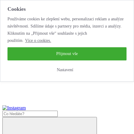
Cookies
Používáme cookies ke zlepšení webu, personalizaci reklam a analýze
návštěvnosti. Sdílíme údaje s partnery pro média, inzerci a analýzy.
Kliknutím na „Přijmout vše“ souhlasíte s jejich
použitím.
Více o cookies.
...neobyčejná jízda
životem!
...neobyčejná jízda životem!
Přijmout vše
Jak zde nakoupit?
Nastavení