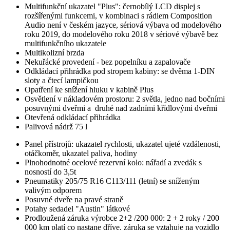
Multifunkční ukazatel "Plus": černobílý LCD displej s
rozšířenými funkcemi, v kombinaci s rádiem Composition
Audio není v českém jazyce, sériová výbava od modelového
roku 2019, do modelového roku 2018 v sériové výbavě bez
multifunkčního ukazatele
Multikolizní brzda
Nekuřácké provedení - bez popelníku a zapalovače
Odkládací přihrádka pod stropem kabiny: se dvěma 1-DIN
sloty a čtecí lampičkou
Opatření ke snížení hluku v kabině Plus
Osvětlení v nákladovém prostoru: 2 světla, jedno nad bočními
posuvnými dveřmi a druhé nad zadními křídlovými dveřmi
Otevřená odkládací přihrádka
Palivová nádrž 75 l
Panel přístrojů: ukazatel rychlosti, ukazatel ujeté vzdálenosti,
otáčkoměr, ukazatel paliva, hodiny
Plnohodnotné ocelové rezervní kolo: nářadí a zvedák s
nosností do 3,5t
Pneumatiky 205/75 R16 C113/111 (letní) se sníženým
valivým odporem
Posuvné dveře na pravé straně
Potahy sedadel "Austin" látkové
Prodloužená záruka výrobce 2+2 /200 000: 2 + 2 roky / 200
000 km platí co nastane dříve, záruka se vztahuje na vozidlo