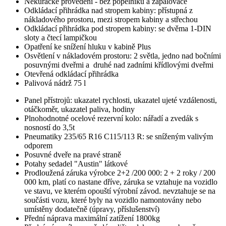
Nekuřácké provedení - bez popelníku a zapalovače
Odkládací přihrádka nad stropem kabiny: přístupná z
nákladového prostoru, mezi stropem kabiny a střechou
Odkládací přihrádka pod stropem kabiny: se dvěma 1-DIN
sloty a čtecí lampičkou
Opatření ke snížení hluku v kabině Plus
Osvětlení v nákladovém prostoru: 2 světla, jedno nad bočními
posuvnými dveřmi a druhé nad zadními křídlovými dveřmi
Otevřená odkládací přihrádka
Palivová nádrž 75 l
Panel přístrojů: ukazatel rychlosti, ukazatel ujeté vzdálenosti,
otáčkoměr, ukazatel paliva, hodiny
Plnohodnotné ocelové rezervní kolo: nářadí a zvedák s
nosností do 3,5t
Pneumatiky 235/65 R16 C115/113 R: se sníženým valivým
odporem
Posuvné dveře na pravé straně
Potahy sedadel "Austin" látkové
Prodloužená záruka výrobce 2+2 /200 000: 2 + 2 roky / 200
000 km, platí co nastane dříve, záruka se vztahuje na vozidlo
ve stavu, ve kterém opouští výrobní závod. nevztahuje se na
součásti vozu, které byly na vozidlo namontovány nebo
umístěny dodatečně (úpravy, příslušenství)
Přední náprava maximální zatížení 1800kg