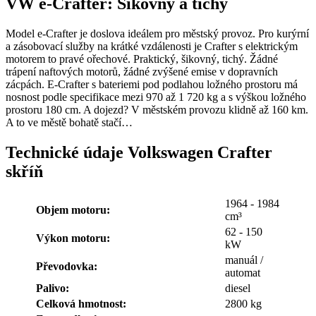
VW e-Crafter: Šikovný a tichý
Model e-Crafter je doslova ideálem pro městský provoz. Pro kurýrní
a zásobovací služby na krátké vzdálenosti je Crafter s elektrickým
motorem to pravé ořechové. Praktický, šikovný, tichý. Žádné
trápení naftových motorů, žádné zvýšené emise v dopravních
zácpách. E-Crafter s bateriemi pod podlahou ložného prostoru má
nosnost podle specifikace mezi 970 až 1 720 kg a s výškou ložného
prostoru 180 cm. A dojezd? V městském provozu klidně až 160 km.
A to ve městě bohatě stačí…
Technické údaje Volkswagen Crafter
skříň
1964 - 1984
Objem motoru:
cm³
62 - 150
Výkon motoru:
kW
manuál /
Převodovka:
automat
Palivo:
diesel
Celková hmotnost:
2800 kg