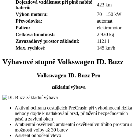
Dojezdová vzdálenost při plně nabité
423 km
baterii:
Výkon motoru:
70 - 150 kW
Převodovka:
automat
Palivo:
elektromotor
Celková hmotnost:
2 930 kg
Zavazadlový prostor základní:
1121 l
Max. rychlost:
145 km/h
Výbavové stupně Volkswagen ID. Buzz
Volkswagen ID. Buzz Pro
základní výbava
Aktivní ochrana cestujících PreCrash: při vyhodnocení rizika
nehody dojde k natlakování brzd, přitažení bezpečnostních
pásů a zavření oken
Ambientní osvětlení: ambientní osvětlení vnitřního prostoru s
možností volby až 30 barev
Asistent odbočení vlevo