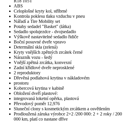
R18 105T
ABS
Celoplošné kryty kol, stříbrné
Kontrola poklesu tlaku vzduchu v pneu
Nářadí a Tire Mobility set
Potahy sedadel "Basket" (látka)
Sedadlo spolujezdce - dvojsedadlo
Výškově nastavitelné sedadlo řidiče
Boční posuvné dveře vpravo
Determální skla (zelená)
Kryty vnějších zpětných zrcátek černé
Nárazník vozu - šedý
Vnější zpětná zrcátka, konvexní
Zadní křídlové dveře neprosklené
2 reproduktory
Dřevěná podlahová krytina v nákladovém
prostoru
Kobercová krytina v kabině
Obložení dveří plastové:
integrovaná loketní opěrka, plastová
Převodový poměr 12,976
Sluneční clony s kosmetickým zrcátkem a osvětlením
Prodloužená záruka výrobce 2+2 /200 000: 2 + 2 roky / 200
000 km, platí co nastane dříve