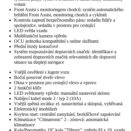
volant
Front Assist s monitoringem chodců: systém automatického
brždění Front Assist, monitoring chodců a cyklistů
Kontrola zapnutí bezpečnostního pásu: sedadla řidiče a
spolujezdce, sedadla v prostoru pro cestující
LED světla vzadu
Multifunkční kamera vpředu
OCU jednotka kompatibilní s online službami
Přední brzdy kotoučové
Systém rozpoznávání dopravních značek: identifikace a
zobrazení dopravních značek relevantních dle dopravní
situace na displeji navigace
Vnější osvětlení s logem vozu
Boční posuvné dveře vlevo
Okna v prostoru pro cestující vlevo a vpravo
2 funkční klíče
LED světlomety vpředu: manuální nastavení sklonu
Nabíjecí kabel mode 2 / typ 2 (10A)
Vnější zpětná zrcátka: el. nastavitelná a sklopná, vyhřívaná
Elektronický imobilizér
Keyless start: centrální zamykání, bezklíčkové zapalování
Klimatizace "Climatronic" 2 - zónová: automatická
klimatizace
Kola/Pneumatiky 19" kola "Tilburg": vpředu 8J x 19, vzadu