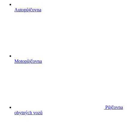
Autopůjčovna
Motopůjčovna
Půjčovna
obytných vozů