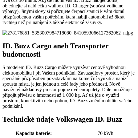
trvá cca 30 minut. Abyste mohli váš ID. Buzz nabíjet doma,
objednejte si nabíječku wallbox ID. Charger (součást volitelné
výbavy). Jinými slovy si pořizujete čerpací stanici k vám domů
přizpůsobenou vašim potřebám, která nabíjí automobil až 8krát
rychleji než při nabíjení z běžné elektrické zásuvky.
ID. Buzz Cargo aneb Transporter
budoucnosti
S modelem ID. Buzz Cargo můžete využívat cenově výhodnou
elektromobilitu i při Vašem podnikání. Zavazadlový prostor, který je
speciálně přizpůsoben požadavkům na komerční využití a nabízí
spoustu místa, je jen jednou z celé řady jeho předností. Nově
navržený nákladový prostor pojme dvě europalety. Dále umožňuje
připojit přívěsu o hmotnosti až 1 000 kg. Ať už jde o využití
prostoru, konektivitu nebo pohon, ID. Buzz změní mobilitu vašeho
podnikání.
Technické údaje Volkswagen ID. Buzz
Kapacita baterie:
70 kWh