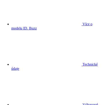
Více o
modelu ID. Buzz
Technické
údaje
Výbavové