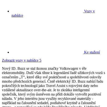
Vozy v
nabídce
Ke stažení
Zobrazit vozy v nabídce
5
Nový ID. Buzz se stal ikonou značky Volkswagen v éře
elektromobility. Duší však tíhne k legendární řadě užitkových vozů s
označením „T“, které díky své praktičnosti a spolehlivosti oslovily
mnoho předchozích generací. Čistě elektrický ID. Buzz nabízí řadu
pokročilých technologií jako Travel Assist s rojovými daty nebo
vzdálené aktualizace over-the-air. Je to zkrátka inteligentní
společník, který svým úsměvem na přídi dokáže vytvořit pozitivní
náladu. V jeho interiéru jsou využity recyklované materiály -
například na čalounění sedadel, podlahové krytině a čalounění