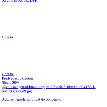
od 25 019 Kč
bez DPH
Chci to
Chci to
Předváděcí
Skladem
Sleva: 20%
Auto se nepodařilo přidat do oblíbených