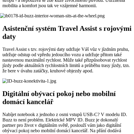
stropu - a nepoužívá se zde kůže živočišného původu. Udržitelná
mobilita a komfort jsou tak ve vzájemné harmonii.
Asistenční systém Travel Assist s rojovými
daty
Travel Assist s tzv. rojovými daty udržuje Váš vůz v jízdním pruhu,
udržuje odstup od vpředu jedoucího vozu a udržuje přitom také
nastavenou maximální rychlost. Může také přizpůsobovat rychlost
jízdy podle aktuálních rychlostních limitů a průběhu trasy jízdy, tzn.
že bere v úvahu zatáčky, kruhové objezdy apod.
Digitální obývací pokoj nebo mobilní
domácí kancelář
Nabíjet notebook z jednoho z osmi vstupů USB-C? V modelu ID.
Buzz to není problém. Elektrické MPV ID. Buzz je dokonalý
partner pro život v digitálním světě, poslouží vám jako digitální
obývací pokoj nebo mobilní domácí kancelář. Na přání dodává