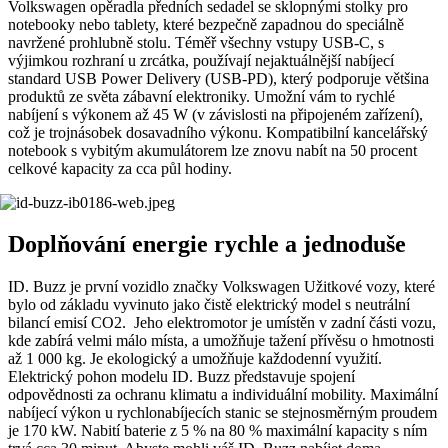
Volkswagen opěradla předních sedadel se sklopnými stolky pro
notebooky nebo tablety, které bezpečně zapadnou do speciálně
navržené prohlubně stolu. Téměř všechny vstupy USB-C, s
výjimkou rozhraní u zrcátka, používají nejaktuálnější nabíjecí
standard USB Power Delivery (USB-PD), který podporuje většina
produktů ze světa zábavní elektroniky. Umožní vám to rychlé
nabíjení s výkonem až 45 W (v závislosti na připojeném zařízení),
což je trojnásobek dosavadního výkonu. Kompatibilní kancelářský
notebook s vybitým akumulátorem lze znovu nabít na 50 procent
celkové kapacity za cca půl hodiny.
Doplňování energie rychle a jednoduše
ID. Buzz je první vozidlo značky Volkswagen Užitkové vozy, které
bylo od základu vyvinuto jako čistě elektrický model s neutrální
bilancí emisí CO2. Jeho elektromotor je umístěn v zadní části vozu,
kde zabírá velmi málo místa, a umožňuje tažení přívěsu o hmotnosti
až 1 000 kg. Je ekologický a umožňuje každodenní využití.
Elektrický pohon modelu ID. Buzz představuje spojení
odpovědnosti za ochranu klimatu a individuální mobility. Maximální
nabíjecí výkon u rychlonabíjecích stanic se stejnosměrným proudem
je 170 kW. Nabití baterie z 5 % na 80 % maximální kapacity s ním