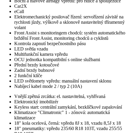
Boční a hlavové airbagy vpředu: pro řidiče a spolujezdce
Car2X
eCall
Elektromechanický posilovač řízení: servořízení závislé na
rychlosti jízdy, výškově a sklonově nastavitelný tříramenný
volant
Front Assist s monitoringem chodců: systém automatického
brždění Front Assist, monitoring chodců a cyklistů
Kontrola zapnutí bezpečnostního pásu
LED světla vzadu
Multifunkční kamera vpředu
OCU jednotka kompatibilní s online službami
Přední brzdy kotoučové
Zadní brzdy bubnové
2 funkční klíče
LED světlomety vpředu: manuální nastavení sklonu
Nabíjecí kabel mode 2 / typ 2 (10A)
Vnější zpětná zrcátka: el. nastavitelná, vyhřívaná
Elektronický imobilizér
Keyless start: centrální zamykání, bezklíčkové zapalování
Klimatizace "Climatronic" 1 - zónová: automatická
klimatizace
18" kola ocelová, černá: vpředu 8J x 18, vzadu 8,5J x 18
18" pneumatiky: vpředu 235/60 R18 103T, vzadu 255/55