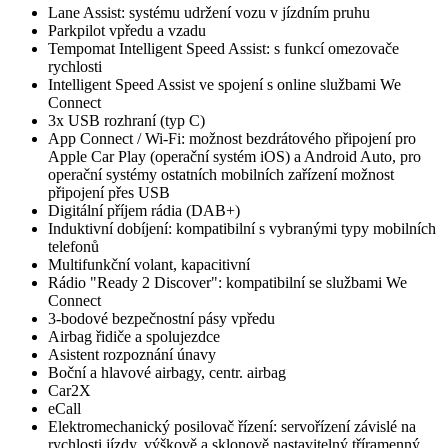
Lane Assist: systému udržení vozu v jízdním pruhu
Parkpilot vpředu a vzadu
Tempomat Intelligent Speed Assist: s funkcí omezovače
rychlosti
Intelligent Speed Assist ve spojení s online službami We
Connect
3x USB rozhraní (typ C)
App Connect / Wi-Fi: možnost bezdrátového připojení pro
Apple Car Play (operační systém iOS) a Android Auto, pro
operační systémy ostatních mobilních zařízení možnost
připojení přes USB
Digitální příjem rádia (DAB+)
Induktivní dobíjení: kompatibilní s vybranými typy mobilních
telefonů
Multifunkční volant, kapacitivní
Rádio "Ready 2 Discover": kompatibilní se službami We
Connect
3-bodové bezpečnostní pásy vpředu
Airbag řidiče a spolujezdce
Asistent rozpoznání únavy
Boční a hlavové airbagy, centr. airbag
Car2X
eCall
Elektromechanický posilovač řízení: servořízení závislé na
rychlosti jízdy, výškově a sklonově nastavitelný tříramenný