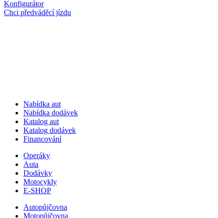
Konfigurátor
Chci předváděcí jízdu
Nabídka aut
Nabídka dodávek
Katalog aut
Katalog dodávek
Financování
Operáky
Auta
Dodávky
Motocykly
E-SHOP
Autopůjčovna
Motopůjčovna