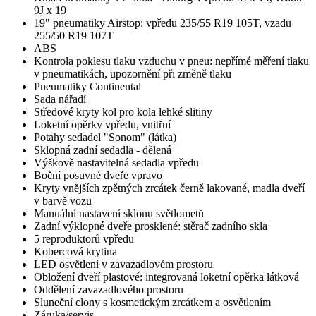
9J x 19
19" pneumatiky Airstop: vpředu 235/55 R19 105T, vzadu
255/50 R19 107T
ABS
Kontrola poklesu tlaku vzduchu v pneu: nepřímé měření tlaku
v pneumatikách, upozornění při změně tlaku
Pneumatiky Continental
Sada nářadí
Středové kryty kol pro kola lehké slitiny
Loketní opěrky vpředu, vnitřní
Potahy sedadel "Sonom" (látka)
Sklopná zadní sedadla - dělená
Výškově nastavitelná sedadla vpředu
Boční posuvné dveře vpravo
Kryty vnějších zpětných zrcátek černě lakované, madla dveří
v barvě vozu
Manuální nastavení sklonu světlometů
Zadní výklopné dveře prosklené: stěrač zadního skla
5 reproduktorů vpředu
Kobercová krytina
LED osvětlení v zavazadlovém prostoru
Obložení dveří plastové: integrovaná loketní opěrka látková
Oddělení zavazadlového prostoru
Sluneční clony s kosmetickým zrcátkem a osvětlením
Záruka/servis