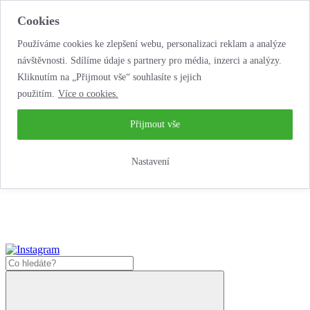
Cookies
Používáme cookies ke zlepšení webu, personalizaci reklam a analýze
návštěvnosti. Sdílíme údaje s partnery pro média, inzerci a analýzy.
Kliknutím na „Přijmout vše“ souhlasíte s jejich
použitím.
Více o cookies.
...neobyčejná jízda
životem!
...neobyčejná jízda životem!
Přijmout vše
Jak zde nakoupit?
Nastavení