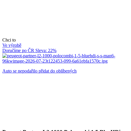
Chci to
Ve výrobě
Doručíme po ČR
Sleva: 22%
Auto se nepodařilo přidat do oblíbených