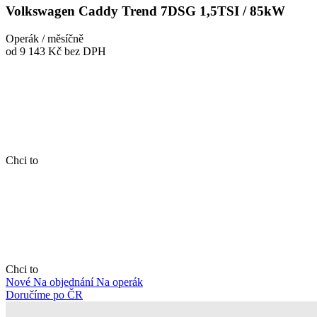
Volkswagen Caddy Trend 7DSG 1,5TSI / 85kW
Operák / měsíčně
od 9 143 Kč
bez DPH
Chci to
Chci to
Nové
Na objednání
Na operák
Doručíme po ČR