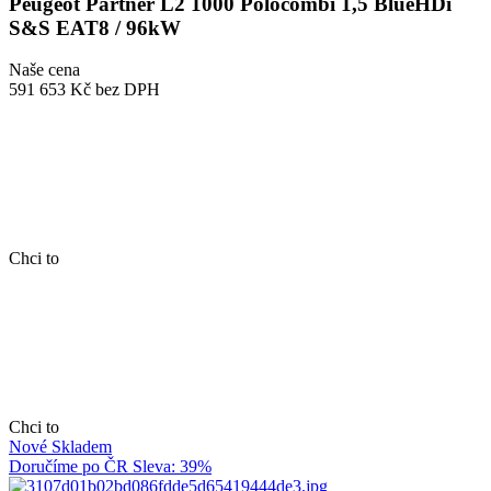
Peugeot Partner L2 1000 Polocombi 1,5 BlueHDi
S&S EAT8 / 96kW
Naše cena
591 653 Kč
bez DPH
Chci to
Chci to
Nové
Skladem
Doručíme po ČR
Sleva: 39%