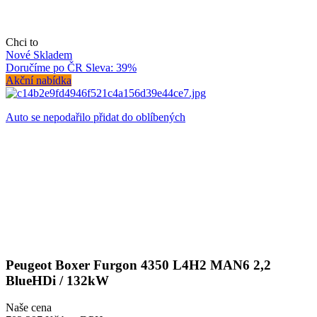
Chci to
Nové
Skladem
Doručíme po ČR
Sleva: 39%
Akční nabídka
Auto se nepodařilo přidat do oblíbených
Peugeot Boxer Furgon 4350 L4H2 MAN6 2,2
BlueHDi / 132kW
Naše cena