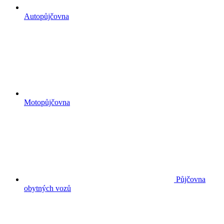
Autopůjčovna
Motopůjčovna
Půjčovna
obytných vozů