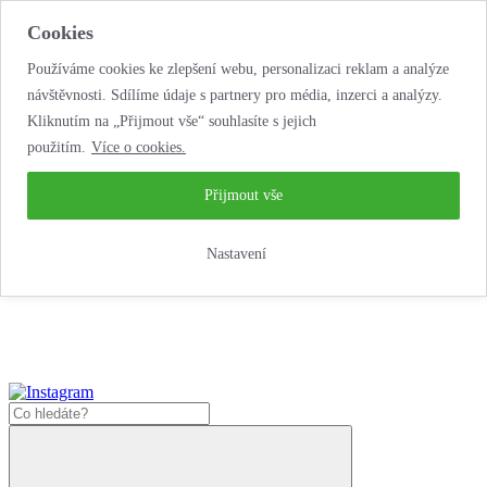
Cookies
Používáme cookies ke zlepšení webu, personalizaci reklam a analýze
návštěvnosti. Sdílíme údaje s partnery pro média, inzerci a analýzy.
Kliknutím na „Přijmout vše“ souhlasíte s jejich
použitím.
Více o cookies.
...neobyčejná jízda
životem!
...neobyčejná jízda životem!
Přijmout vše
Jak zde nakoupit?
Nastavení