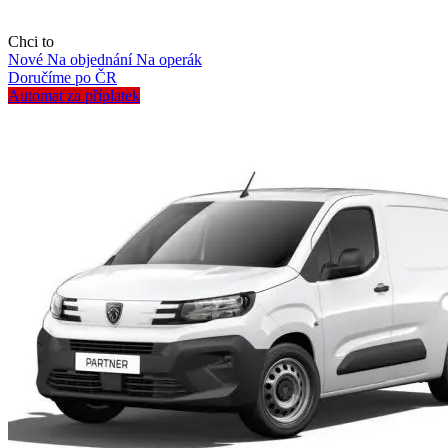
Chci to
Nové
Na objednání
Na operák
Doručíme po ČR
Automat za příplatek