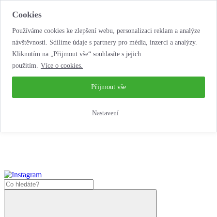
Cookies
Používáme cookies ke zlepšení webu, personalizaci reklam a analýze
návštěvnosti. Sdílíme údaje s partnery pro média, inzerci a analýzy.
Kliknutím na „Přijmout vše“ souhlasíte s jejich
použitím.
Více o cookies.
...neobyčejná jízda
životem!
...neobyčejná jízda životem!
Přijmout vše
Jak zde nakoupit?
Nastavení