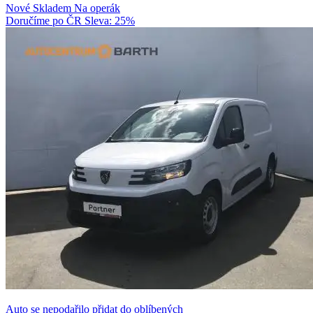
Nové
Skladem
Na operák
Doručíme po ČR
Sleva: 25%
Auto se nepodařilo přidat do oblíbených