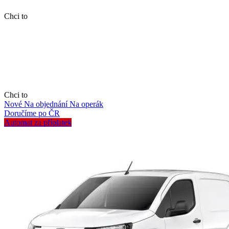
Chci to
Chci to
Nové
Na objednání
Na operák
Doručíme po ČR
Automat za příplatek