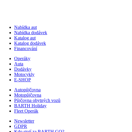
Nabídka aut
Nabídka dodávek
Katalog aut
Katalog dodávek
Financování
Operáky
Auta
Dodávky
Motocykly
E-SHOP
Autopůjčovna
Motopůjčovna
Půjčovna obytných vozů
BARTH Holiday
Fleet Operák
Newsletter
GDPR
Kdo stojí za BARTH GO?