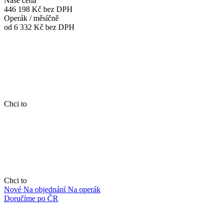
Naše cena
446 198 Kč
bez DPH
Operák / měsíčně
od 6 332 Kč
bez DPH
Chci to
Chci to
Nové
Na objednání
Na operák
Doručíme po ČR