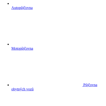
Autopůjčovna
Motopůjčovna
Půjčovna
obytných vozů