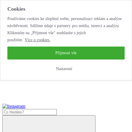
Cookies
Používáme cookies ke zlepšení webu, personalizaci reklam a analýze
návštěvnosti. Sdílíme údaje s partnery pro média, inzerci a analýzy.
Kliknutím na „Přijmout vše“ souhlasíte s jejich
použitím.
Více o cookies.
…neobyčejná
půjčovna motorek!
…neobyčejná půjčovna motorek!
Přijmout vše
Jak zde nakoupit?
Nastavení