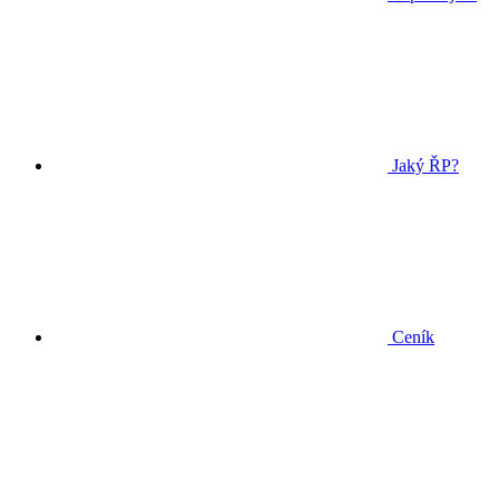
Jaký ŘP?
Ceník