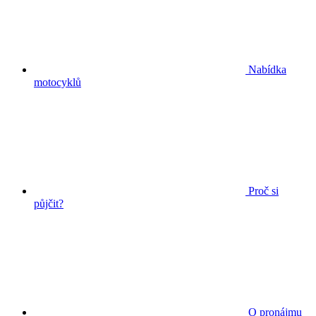
Nabídka
motocyklů
Proč si
půjčit?
O pronájmu