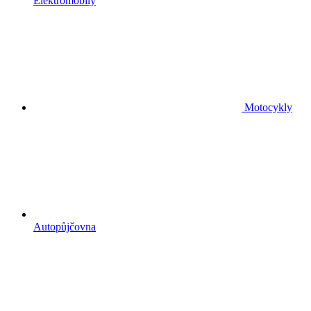
Elektromobily
Motocykly
Autopůjčovna