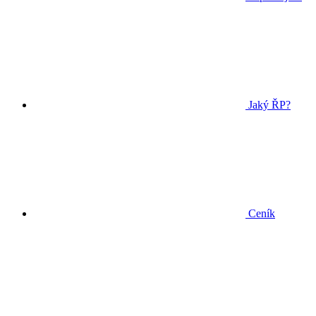
Jaký ŘP?
Ceník