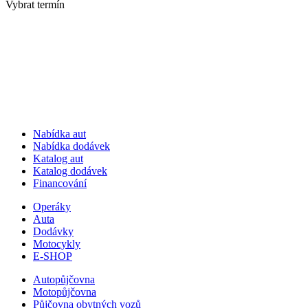
Vybrat termín
Nabídka aut
Nabídka dodávek
Katalog aut
Katalog dodávek
Financování
Operáky
Auta
Dodávky
Motocykly
E-SHOP
Autopůjčovna
Motopůjčovna
Půjčovna obytných vozů