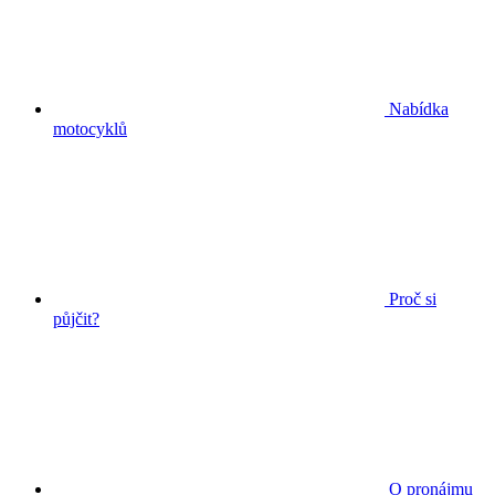
Nabídka
motocyklů
Proč si
půjčit?
O pronájmu