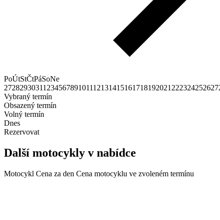
Po
Út
St
Čt
Pá
So
Ne
27
28
29
30
31
1
2
3
4
5
6
7
8
9
10
11
12
13
14
15
16
17
18
19
20
21
22
23
24
25
26
27
Vybraný termín
Obsazený termín
Volný termín
Dnes
Rezervovat
Další motocykly v nabídce
Motocykl
Cena za den
Cena motocyklu ve zvoleném termínu