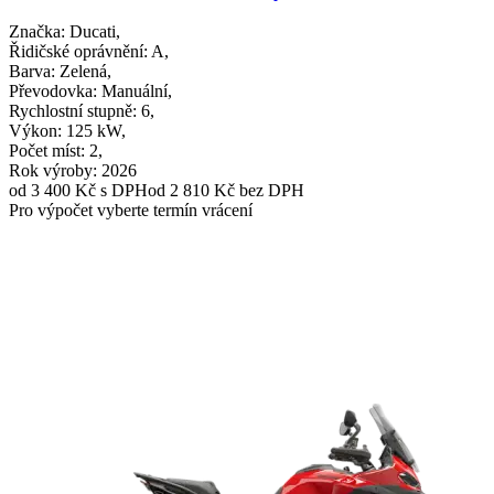
Značka
: Ducati,
Řidičské oprávnění
: A,
Barva
: Zelená,
Převodovka
: Manuální,
Rychlostní stupně
: 6,
Výkon
: 125 kW,
Počet míst
: 2,
Rok výroby
: 2026
od 3 400 Kč
s DPH
od 2 810 Kč bez DPH
Pro výpočet vyberte termín vrácení