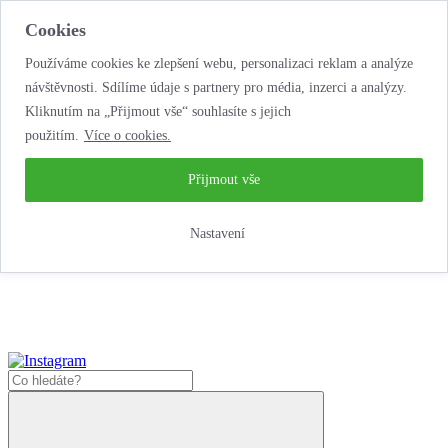
Cookies
Používáme cookies ke zlepšení webu, personalizaci reklam a analýze
návštěvnosti. Sdílíme údaje s partnery pro média, inzerci a analýzy.
Kliknutím na „Přijmout vše“ souhlasíte s jejich
použitím.
Více o cookies.
…neobyčejná
půjčovna motorek!
…neobyčejná půjčovna motorek!
Přijmout vše
Jak zde nakoupit?
Nastavení