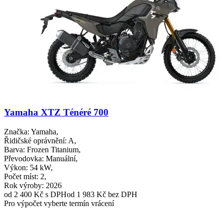
Yamaha XTZ Ténéré 700
Značka
: Yamaha,
Řidičské oprávnění
: A,
Barva
: Frozen Titanium,
Převodovka
: Manuální,
Výkon
: 54 kW,
Počet míst
: 2,
Rok výroby
: 2026
od 2 400 Kč
s DPH
od 1 983 Kč bez DPH
Pro výpočet vyberte termín vrácení