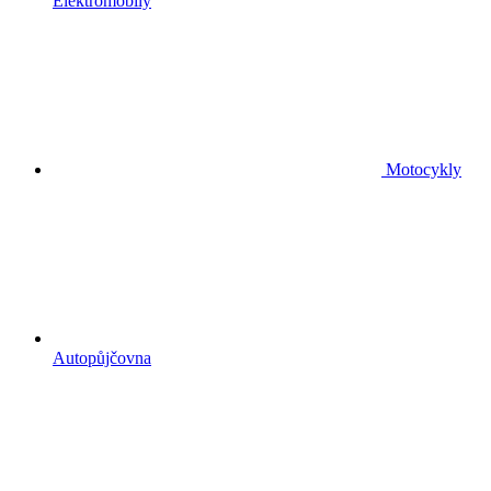
Elektromobily
Motocykly
Autopůjčovna