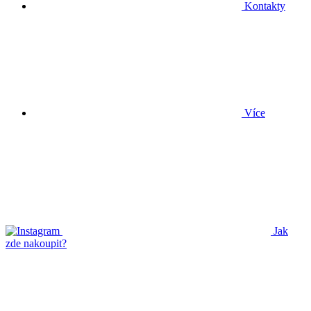
Kontakty
Více
Jak
zde nakoupit?