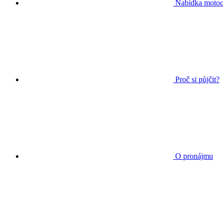
Nabídka motoc
Proč si půjčit?
O pronájmu