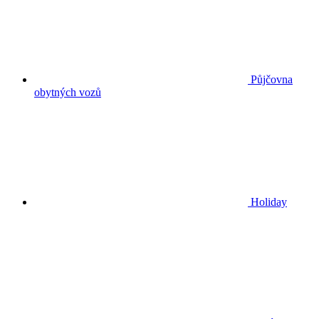
Půjčovna
obytných vozů
Holiday