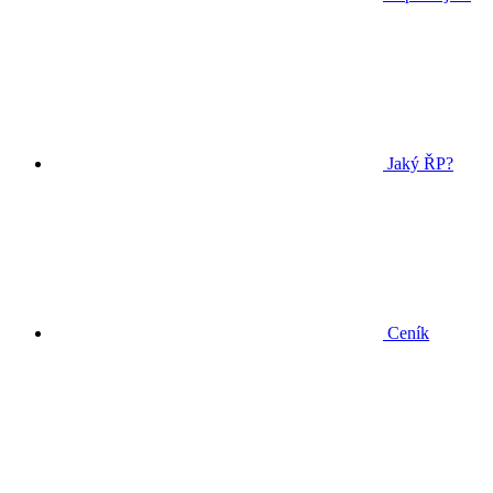
Jaký ŘP?
Ceník