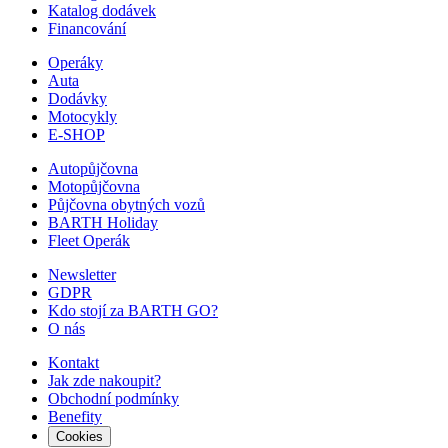
Katalog dodávek
Financování
Operáky
Auta
Dodávky
Motocykly
E-SHOP
Autopůjčovna
Motopůjčovna
Půjčovna obytných vozů
BARTH Holiday
Fleet Operák
Newsletter
GDPR
Kdo stojí za BARTH GO?
O nás
Kontakt
Jak zde nakoupit?
Obchodní podmínky
Benefity
Cookies