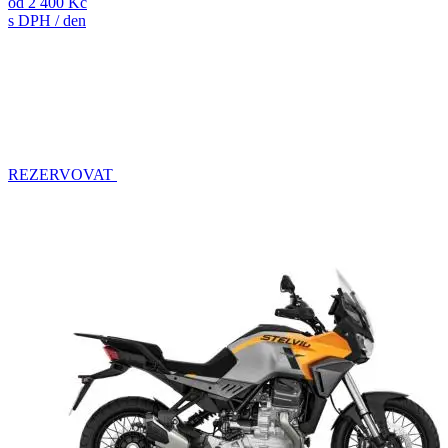
od
2 400 Kč
s DPH / den
REZERVOVAT