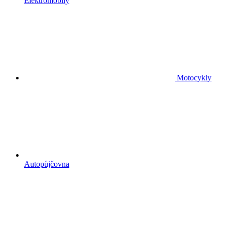
Elektromobily
Motocykly
Autopůjčovna