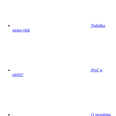
Nabídka
motocyklů
Proč si
půjčit?
O pronájmu