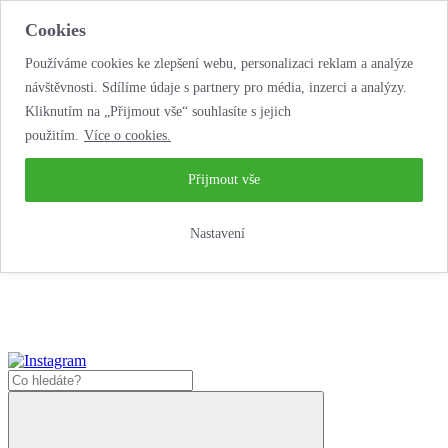
Cookies
Používáme cookies ke zlepšení webu, personalizaci reklam a analýze
návštěvnosti. Sdílíme údaje s partnery pro média, inzerci a analýzy.
Kliknutím na „Přijmout vše“ souhlasíte s jejich
použitím.
Více o cookies.
…neobyčejná
půjčovna motorek!
…neobyčejná půjčovna motorek!
Přijmout vše
Jak zde nakoupit?
Nastavení