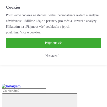
Cookies
Používáme cookies ke zlepšení webu, personalizaci reklam a analýze
návštěvnosti. Sdílíme údaje s partnery pro média, inzerci a analýzy.
Kliknutím na „Přijmout vše“ souhlasíte s jejich
použitím.
Více o cookies.
...neobyčejná jízda
životem!
...neobyčejná jízda životem!
Přijmout vše
Jak zde nakoupit?
Nastavení