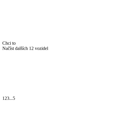
Chci to
Načíst dalších 12 vozidel
1
2
3
...
5