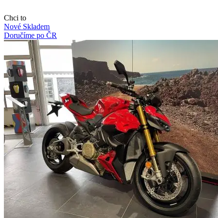
Chci to
Nové
Skladem
Doručíme po ČR