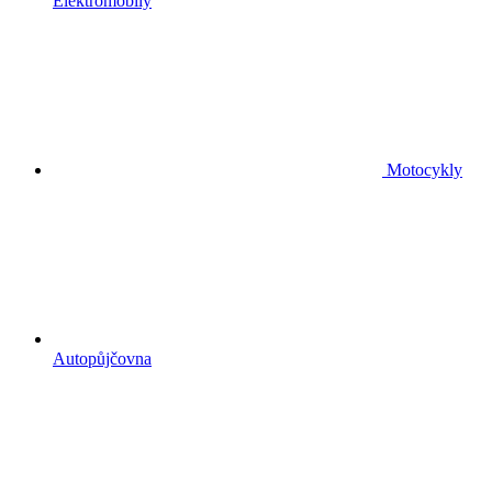
Elektromobily
Motocykly
Autopůjčovna