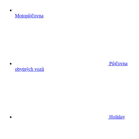
Motopůjčovna
Půjčovna
obytných vozů
Holiday