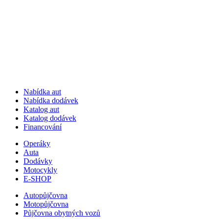
Nabídka aut
Nabídka dodávek
Katalog aut
Katalog dodávek
Financování
Operáky
Auta
Dodávky
Motocykly
E-SHOP
Autopůjčovna
Motopůjčovna
Půjčovna obytných vozů