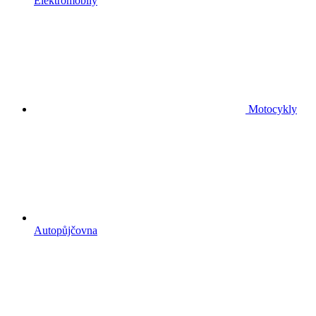
Elektromobily
Motocykly
Autopůjčovna