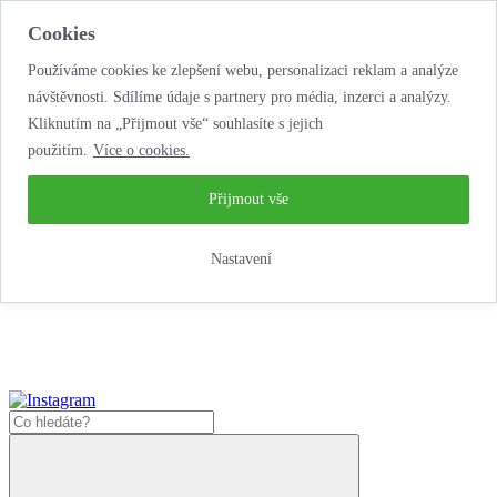
Cookies
Používáme cookies ke zlepšení webu, personalizaci reklam a analýze
návštěvnosti. Sdílíme údaje s partnery pro média, inzerci a analýzy.
Kliknutím na „Přijmout vše“ souhlasíte s jejich
použitím.
Více o cookies.
...neobyčejná jízda
životem!
...neobyčejná jízda životem!
Přijmout vše
Jak zde nakoupit?
Nastavení