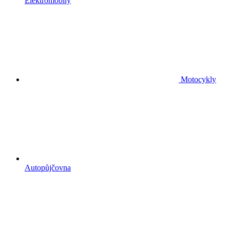
Elektromobily
Motocykly
Autopůjčovna