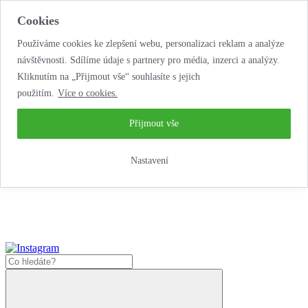
Cookies
Používáme cookies ke zlepšení webu, personalizaci reklam a analýze
návštěvnosti. Sdílíme údaje s partnery pro média, inzerci a analýzy.
Kliknutím na „Přijmout vše“ souhlasíte s jejich
použitím.
Více o cookies.
...neobyčejná jízda
životem!
...neobyčejná jízda životem!
Přijmout vše
Jak zde nakoupit?
Nastavení