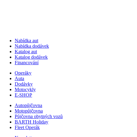
Nabídka aut
Nabídka dodávek
Katalog aut
Katalog dodávek
Financování
Operáky
Auta
Dodávky
Motocykly
E-SHOP
Autopůjčovna
Motopůjčovna
Půjčovna obytných vozů
BARTH Holiday
Fleet Operák