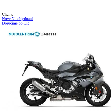
Chci to
Nové
Na objednání
Doručíme po ČR