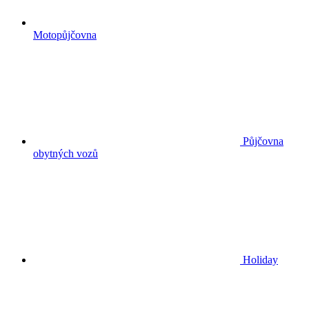
Motopůjčovna
Půjčovna
obytných vozů
Holiday