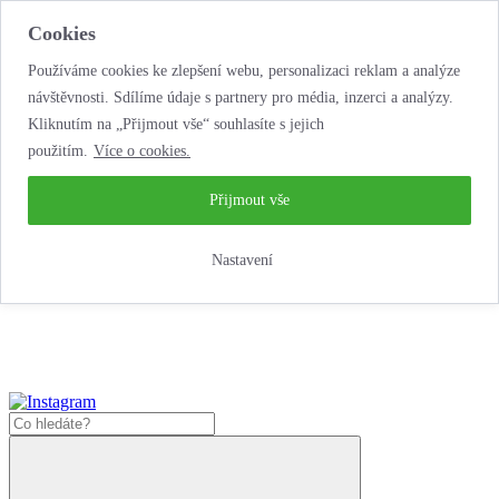
Cookies
Používáme cookies ke zlepšení webu, personalizaci reklam a analýze
návštěvnosti. Sdílíme údaje s partnery pro média, inzerci a analýzy.
Kliknutím na „Přijmout vše“ souhlasíte s jejich
použitím.
Více o cookies.
...neobyčejná jízda
životem!
...neobyčejná jízda životem!
Přijmout vše
Jak zde nakoupit?
Nastavení