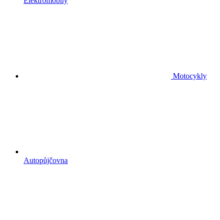
Elektromobily
Motocykly
Autopůjčovna