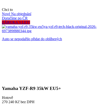
Chci to
Nové
Na objednání
Doručíme po ČR
ZÁRUKA 5 LET!
Auto se nepodařilo přidat do oblíbených
Yamaha YZF-R9 35kW EU5+
Hotově
270 240 Kč
bez DPH