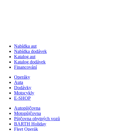
Nabídka aut
Nabídka dodávek
Katalog aut
Katalog dodávek
Financování
Operáky
Auta
Dodávky
Motocykly
E-SHOP
Autopůjčovna
Motopůjčovna
Půjčovna obytných vozů
BARTH Holiday
Fleet Operák