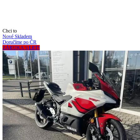
Chci to
Nové
Skladem
Doručíme po ČR
ZÁRUKA 5 LET!