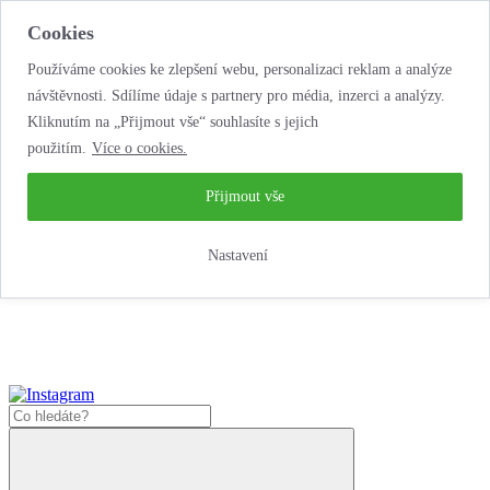
Cookies
Používáme cookies ke zlepšení webu, personalizaci reklam a analýze
návštěvnosti. Sdílíme údaje s partnery pro média, inzerci a analýzy.
Kliknutím na „Přijmout vše“ souhlasíte s jejich
použitím.
Více o cookies.
...neobyčejná jízda
životem!
...neobyčejná jízda životem!
Přijmout vše
Jak zde nakoupit?
Nastavení