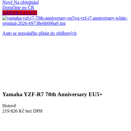
Nové
Na objednání
Doručíme po ČR
ZÁRUKA 5 LET!
Auto se nepodařilo přidat do oblíbených
Yamaha YZF-R7 70th Anniversary EU5+
Hotově
219 826 Kč
bez DPH