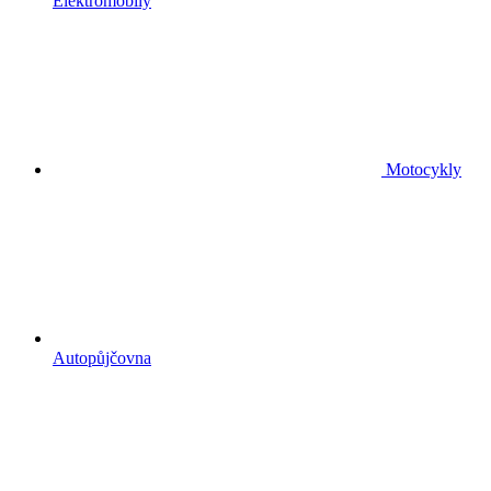
Elektromobily
Motocykly
Autopůjčovna