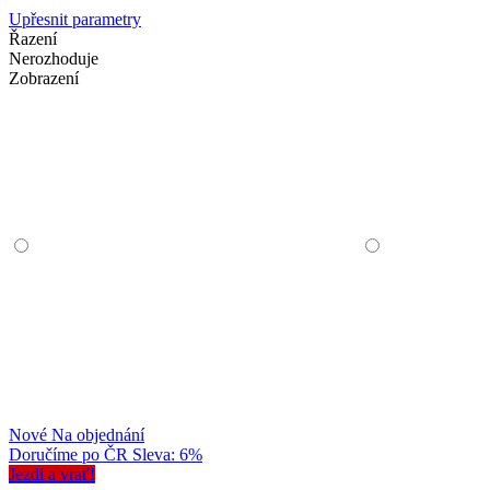
Upřesnit parametry
Řazení
Nerozhoduje
Zobrazení
Nové
Na objednání
Doručíme po ČR
Sleva: 6%
Jezdi a vrať!