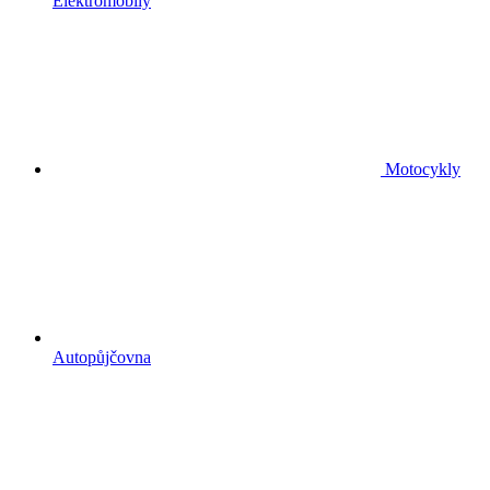
Elektromobily
Motocykly
Autopůjčovna