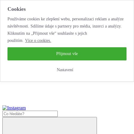
Cookies
Používáme cookies ke zlepšení webu, personalizaci reklam a analýze
návštěvnosti. Sdílíme údaje s partnery pro média, inzerci a analýzy.
Kliknutím na „Přijmout vše“ souhlasíte s jejich
použitím.
Více o cookies.
...neobyčejná jízda
životem!
...neobyčejná jízda životem!
Přijmout vše
Jak zde nakoupit?
Nastavení