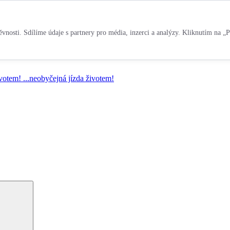
vnosti. Sdílíme údaje s partnery pro média, inzerci a analýzy. Kliknutím na „P
ivotem!
...neobyčejná jízda životem!