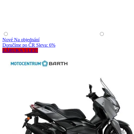
Nové
Na objednání
Doručíme po ČR
Sleva: 6%
ZÁRUKA 5 LET!