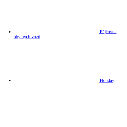
Půjčovna
obytných vozů
Holiday