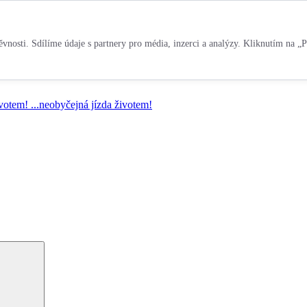
vnosti. Sdílíme údaje s partnery pro média, inzerci a analýzy. Kliknutím na „P
ivotem!
...neobyčejná jízda životem!