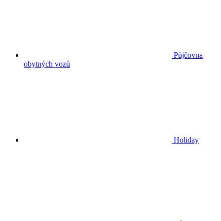
Půjčovna
obytných vozů
Holiday