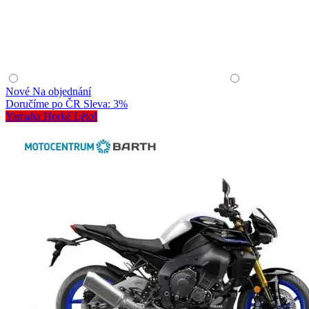
Nové
Na objednání
Doručíme po ČR
Sleva: 3%
Yamaha Horké Léto!