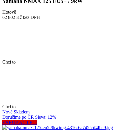
Yamaha NMAX 125 EU5+ / 9kW
Hotově
62 802 Kč
bez DPH
Chci to
Chci to
Nové
Skladem
Doručíme po ČR
Sleva: 12%
ZÁRUKA 5 LET!