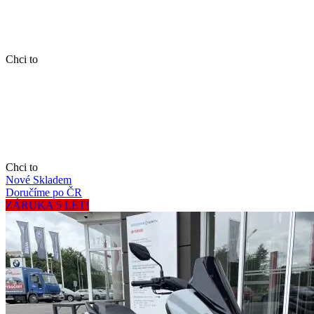
Chci to
Chci to
Nové
Skladem
Doručíme po ČR
ZÁRUKA 5 LET!