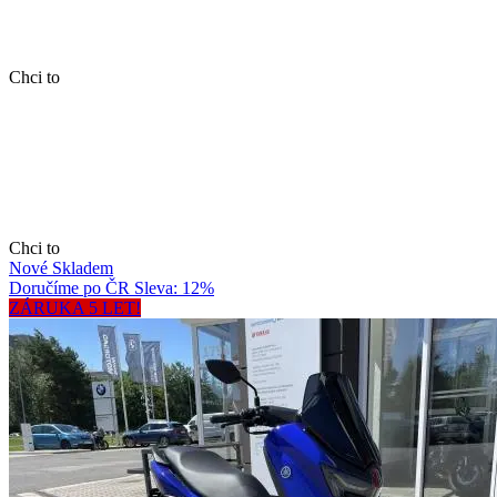
Chci to
Chci to
Nové
Skladem
Doručíme po ČR
Sleva: 12%
ZÁRUKA 5 LET!