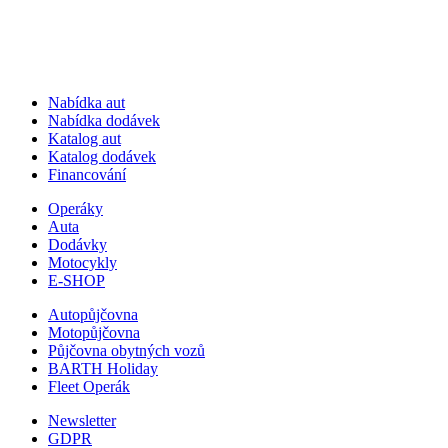
Nabídka aut
Nabídka dodávek
Katalog aut
Katalog dodávek
Financování
Operáky
Auta
Dodávky
Motocykly
E-SHOP
Autopůjčovna
Motopůjčovna
Půjčovna obytných vozů
BARTH Holiday
Fleet Operák
Newsletter
GDPR