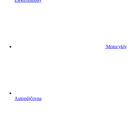
Elektromobily
Motocykly
Autopůjčovna