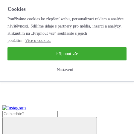
Cookies
Používáme cookies ke zlepšení webu, personalizaci reklam a analýze
návštěvnosti. Sdílíme údaje s partnery pro média, inzerci a analýzy.
Kliknutím na „Přijmout vše“ souhlasíte s jejich
použitím.
Více o cookies.
...neobyčejná jízda
životem!
...neobyčejná jízda životem!
Přijmout vše
Jak zde nakoupit?
Nastavení