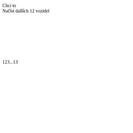
Chci to
Načíst dalších 12 vozidel
1
2
3
...
13