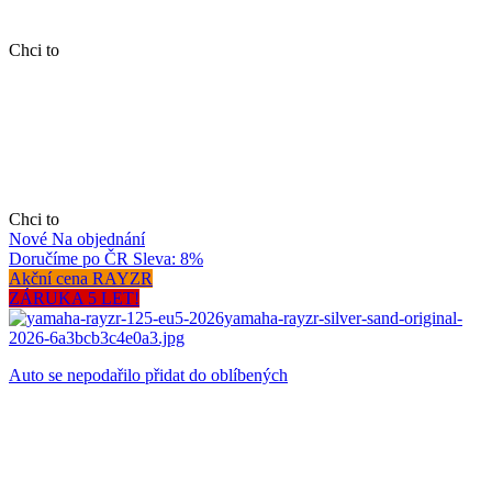
Chci to
Chci to
Nové
Na objednání
Doručíme po ČR
Sleva: 8%
Akční cena RAYZR
ZÁRUKA 5 LET!
Auto se nepodařilo přidat do oblíbených