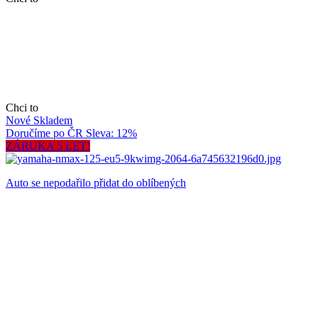
Chci to
Nové
Skladem
Doručíme po ČR
Sleva: 12%
ZÁRUKA 5 LET!
Auto se nepodařilo přidat do oblíbených