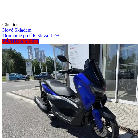
Chci to
Nové
Skladem
Doručíme po ČR
Sleva: 12%
ZÁRUKA 5 LET!