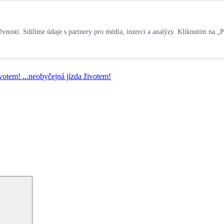
vnosti. Sdílíme údaje s partnery pro média, inzerci a analýzy. Kliknutím na „P
ivotem!
...neobyčejná jízda životem!