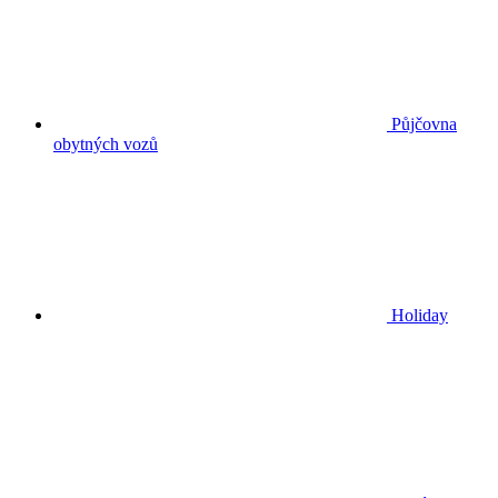
Půjčovna
obytných vozů
Holiday