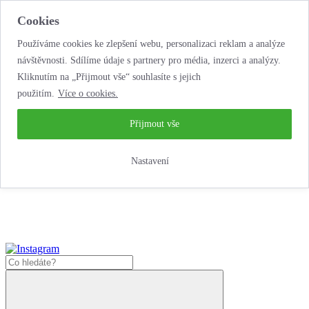
Cookies
Používáme cookies ke zlepšení webu, personalizaci reklam a analýze
návštěvnosti. Sdílíme údaje s partnery pro média, inzerci a analýzy.
Kliknutím na „Přijmout vše“ souhlasíte s jejich
použitím.
Více o cookies.
...neobyčejná jízda
životem!
...neobyčejná jízda životem!
Přijmout vše
Jak zde nakoupit?
Nastavení