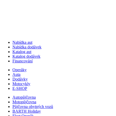
Nabídka aut
Nabídka dodávek
Katalog aut
Katalog dodávek
Financování
Operáky
Auta
Dodávky
Motocykly
E-SHOP
Autopůjčovna
Motopůjčovna
Půjčovna obytných vozů
BARTH Holiday
Fleet Operák