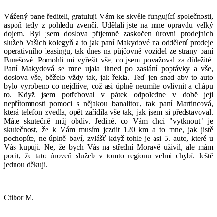
Vážený pane řediteli, gratuluji Vám ke skvěle fungující společnosti,
aspoň tedy z pohledu zvenčí. Udělali jste na mne opravdu velký
dojem. Byl jsem doslova příjemně zaskočen úrovní prodejních
služeb Vašich kolegyň a to jak paní Makydové na oddělení prodeje
operativního leasingu, tak dnes na půjčovně vozidel ze strany paní
Burešové. Pomohli mi vyřešit vše, co jsem považoval za důležité.
Paní Makydová se mne ujala ihned po zaslání poptávky a vše,
doslova vše, běželo vždy tak, jak řekla. Teď jen snad aby to auto
bylo vyrobeno co nejdříve, což asi úplně neumíte ovlivnit a chápu
to. Když jsem potřeboval v pátek odpoledne v době její
nepřítomnosti pomoci s nějakou banalitou, tak paní Martincová,
která telefon zvedla, opět zařídila vše tak, jak jsem si představoval.
Máte skutečně můj obdiv. Jediné, co Vám chci "vytknout" je
skutečnost, že k Vám musím jezdit 120 km a to mne, jak jistě
pochopíte, ne úplně baví, zvlášť když tohle je asi 5. auto, které u
Vás kupuji. Ne, že bych Vás na střední Moravě uživil, ale mám
pocit, že tato úroveň služeb v tomto regionu velmi chybí. Ještě
jednou děkuji.
Ctibor M.