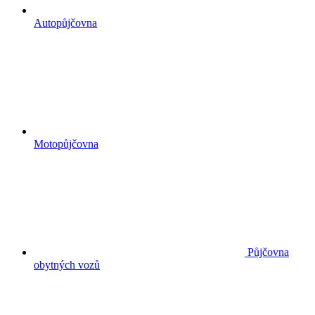
Autopůjčovna
Motopůjčovna
Půjčovna
obytných vozů