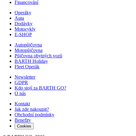
Financování
Operáky
Auta
Dodávky
Motocykly
E-SHOP
Autopůjčovna
Motopůjčovna
Půjčovna obytných vozů
BARTH Holiday
Fleet Operák
Newsletter
GDPR
Kdo stojí za BARTH GO?
O nás
Kontakt
Jak zde nakoupit?
Obchodní podmínky
Benefity
Cookies