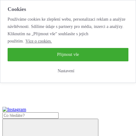
Cookies
Používáme cookies ke zlepšení webu, personalizaci reklam a analýze
návštěvnosti. Sdílíme údaje s partnery pro média, inzerci a analýzy.
Kliknutím na „Přijmout vše“ souhlasíte s jejich
použitím.
Více o cookies.
...neobyčejná jízda
životem!
...neobyčejná jízda životem!
Přijmout vše
Jak zde nakoupit?
Nastavení