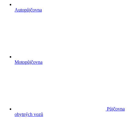
Autopůjčovna
Motopůjčovna
Půjčovna
obytných vozů