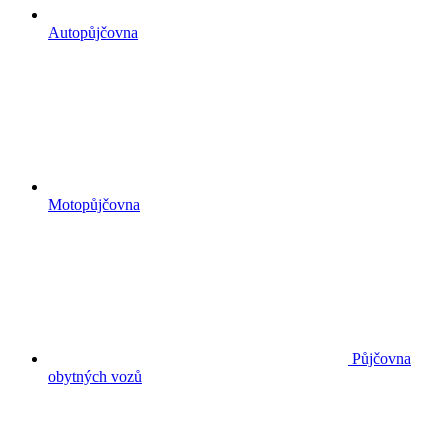
Autopůjčovna
Motopůjčovna
Půjčovna
obytných vozů