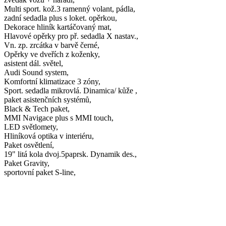
Multi sport. kož.3 ramenný volant, pádla,
zadní sedadla plus s loket. opěrkou,
Dekorace hliník kartáčovaný mat,
Hlavové opěrky pro př. sedadla X nastav.,
Vn. zp. zrcátka v barvě černé,
Opěrky ve dveřích z koženky,
asistent dál. světel,
Audi Sound system,
Komfortní klimatizace 3 zóny,
Sport. sedadla mikrovlá. Dinamica/ kůže ,
paket asistenčních systémů,
Black & Tech paket,
MMI Navigace plus s MMI touch,
LED světlomety,
Hliníková optika v interiéru,
Paket osvětlení,
19" litá kola dvoj.5paprsk. Dynamik des.,
Paket Gravity,
sportovní paket S-line,