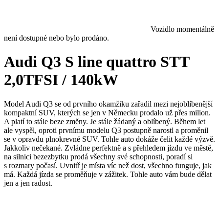
Vozidlo momentálně
není dostupné nebo bylo prodáno.
Audi Q3 S line quattro STT
2,0TFSI / 140kW
Model Audi Q3 se od prvního okamžiku zařadil mezi nejoblíbenější
kompaktní SUV, kterých se jen v Německu prodalo už přes milion.
A platí to stále beze změny. Je stále žádaný a oblíbený. Během let
ale vyspěl, oproti prvnímu modelu Q3 postupně narostl a proměnil
se v opravdu plnokrevné SUV. Tohle auto dokáže čelit každé výzvě.
Jakkoliv nečekané. Zvládne perfektně a s přehledem jízdu ve městě,
na silnici bezezbytku prodá všechny své schopnosti, poradí si
s rozmary počasí. Uvnitř je místa víc než dost, všechno funguje, jak
má. Každá jízda se proměňuje v zážitek. Tohle auto vám bude dělat
jen a jen radost.