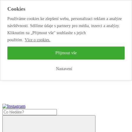
Cookies
Používáme cookies ke zlepšení webu, personalizaci reklam a analýze
návštěvnosti. Sdílíme údaje s partnery pro média, inzerci a analýzy.
Kliknutím na „Přijmout vše“ souhlasíte s jejich
použitím.
Více o cookies.
...neobyčejná jízda
životem!
...neobyčejná jízda životem!
Přijmout vše
Jak zde nakoupit?
Nastavení