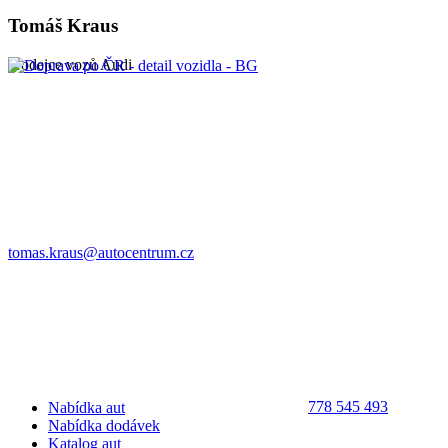
Tomáš Kraus
prodejce vozů Audi
tomas.kraus@autocentrum.cz
778 545 493
Nabídka aut
Nabídka dodávek
Katalog aut