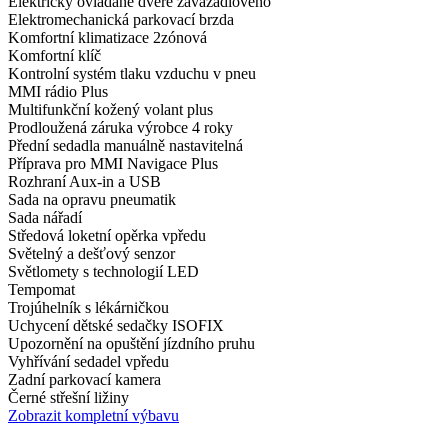
Elektricky ovládané dveře zavazadlového
Elektromechanická parkovací brzda
Komfortní klimatizace 2zónová
Komfortní klíč
Kontrolní systém tlaku vzduchu v pneu
MMI rádio Plus
Multifunkční kožený volant plus
Prodloužená záruka výrobce 4 roky
Přední sedadla manuálně nastavitelná
Příprava pro MMI Navigace Plus
Rozhraní Aux-in a USB
Sada na opravu pneumatik
Sada nářadí
Středová loketní opěrka vpředu
Světelný a dešťový senzor
Světlomety s technologií LED
Tempomat
Trojúhelník s lékárničkou
Uchycení dětské sedačky ISOFIX
Upozornění na opuštění jízdního pruhu
Vyhřívání sedadel vpředu
Zadní parkovací kamera
Černé střešní ližiny
Zobrazit kompletní výbavu