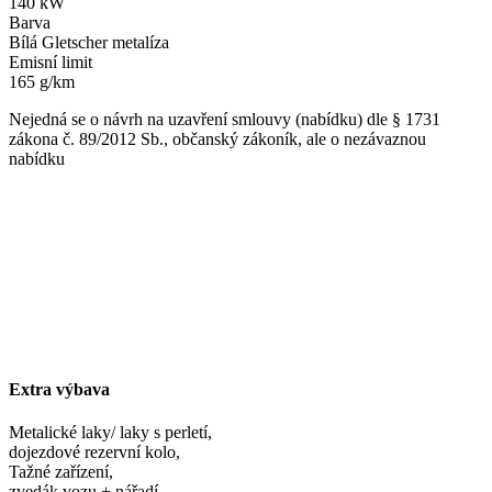
140 kW
Barva
Bílá Gletscher metalíza
Emisní limit
165 g/km
Nejedná se o návrh na uzavření smlouvy (nabídku) dle § 1731
zákona č. 89/2012 Sb., občanský zákoník, ale o nezávaznou
nabídku
Extra výbava
Metalické laky/ laky s perletí,
dojezdové rezervní kolo,
Tažné zařízení,
zvedák vozu + nářadí,