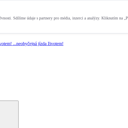
vnosti. Sdílíme údaje s partnery pro média, inzerci a analýzy. Kliknutím na „P
ivotem!
...neobyčejná jízda životem!