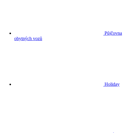
Půjčovna
obytných vozů
Holiday