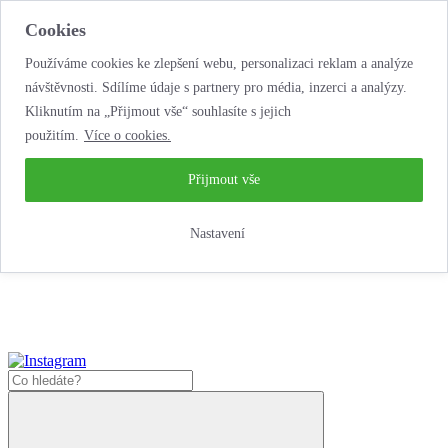
Cookies
Používáme cookies ke zlepšení webu, personalizaci reklam a analýze
návštěvnosti. Sdílíme údaje s partnery pro média, inzerci a analýzy.
Kliknutím na „Přijmout vše“ souhlasíte s jejich
použitím.
Více o cookies.
...neobyčejná jízda
životem!
...neobyčejná jízda životem!
Přijmout vše
Jak zde nakoupit?
Nastavení