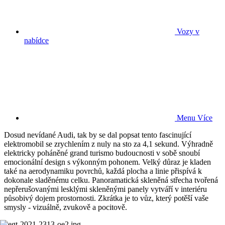
Vozy v
nabídce
Menu
Více
Dosud nevídané Audi, tak by se dal popsat tento fascinující
elektromobil se zrychlením z nuly na sto za 4,1 sekund. Výhradně
elektricky poháněné grand turismo budoucnosti v sobě snoubí
emocionální design s výkonným pohonem. Velký důraz je kladen
také na aerodynamiku povrchů, každá plocha a linie přispívá k
dokonale sladěnému celku. Panoramatická skleněná střecha tvořená
nepřerušovanými lesklými skleněnými panely vytváří v interiéru
působivý dojem prostornosti. Zkrátka je to vůz, který potěší vaše
smysly - vizuálně, zvukově a pocitově.