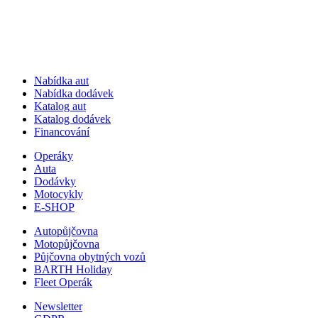
Nabídka aut
Nabídka dodávek
Katalog aut
Katalog dodávek
Financování
Operáky
Auta
Dodávky
Motocykly
E-SHOP
Autopůjčovna
Motopůjčovna
Půjčovna obytných vozů
BARTH Holiday
Fleet Operák
Newsletter