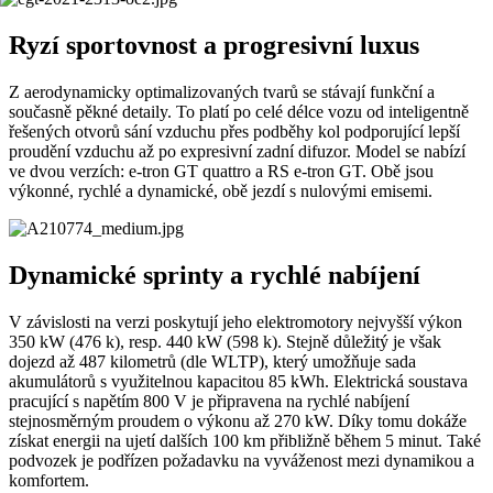
Ryzí sportovnost a progresivní luxus
Z aerodynamicky optimalizovaných tvarů se stávají funkční a
současně pěkné detaily. To platí po celé délce vozu od inteligentně
řešených otvorů sání vzduchu přes podběhy kol podporující lepší
proudění vzduchu až po expresivní zadní difuzor. Model se nabízí
ve dvou verzích: e-tron GT quattro a RS e-tron GT. Obě jsou
výkonné, rychlé a dynamické, obě jezdí s nulovými emisemi.
Dynamické sprinty a rychlé nabíjení
V závislosti na verzi poskytují jeho elektromotory nejvyšší výkon
350 kW (476 k), resp. 440 kW (598 k). Stejně důležitý je však
dojezd až 487 kilometrů (dle WLTP), který umožňuje sada
akumulátorů s využitelnou kapacitou 85 kWh. Elektrická soustava
pracující s napětím 800 V je připravena na rychlé nabíjení
stejnosměrným proudem o výkonu až 270 kW. Díky tomu dokáže
získat energii na ujetí dalších 100 km přibližně během 5 minut. Také
podvozek je podřízen požadavku na vyváženost mezi dynamikou a
komfortem.