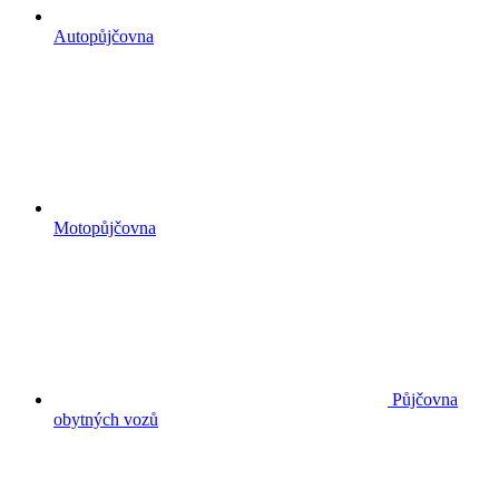
Autopůjčovna
Motopůjčovna
Půjčovna
obytných vozů