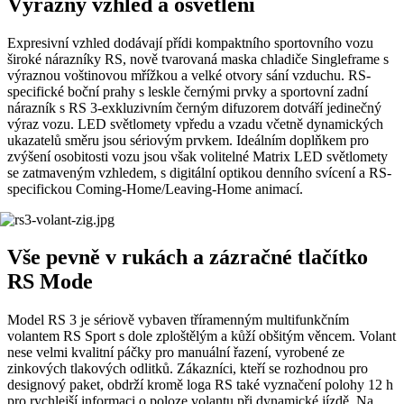
Výrazný vzhled a osvětlení
Expresivní vzhled dodávají přídi kompaktního sportovního vozu
široké nárazníky RS, nově tvarovaná maska chladiče Singleframe s
výraznou voštinovou mřížkou a velké otvory sání vzduchu. RS-
specifické boční prahy s leskle černými prvky a sportovní zadní
nárazník s RS 3-exkluzivním černým difuzorem dotváří jedinečný
výraz vozu. LED světlomety vpředu a vzadu včetně dynamických
ukazatelů směru jsou sériovým prvkem. Ideálním doplňkem pro
zvýšení osobitosti vozu jsou však volitelné Matrix LED světlomety
se zatmaveným vzhledem, s digitální optikou denního svícení a RS-
specifickou Coming-Home/Leaving-Home animací.
Vše pevně v rukách a zázračné tlačítko
RS Mode
Model RS 3 je sériově vybaven tříramenným multifunkčním
volantem RS Sport s dole zploštělým a kůží obšitým věncem. Volant
nese velmi kvalitní páčky pro manuální řazení, vyrobené ze
zinkových tlakových odlitků. Zákazníci, kteří se rozhodnou pro
designový paket, obdrží kromě loga RS také vyznačení polohy 12 h
pro rychlejší informaci o poloze volantu při dynamické jízdě. Na