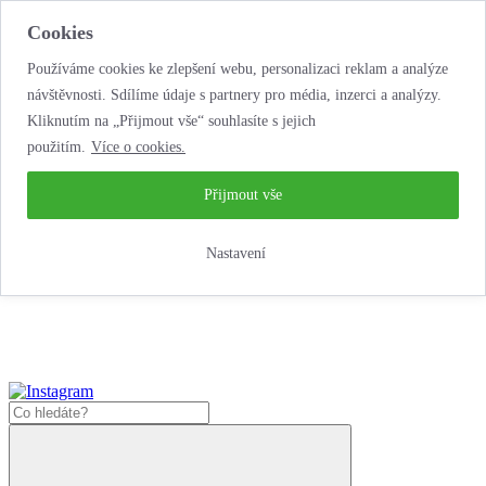
Cookies
Používáme cookies ke zlepšení webu, personalizaci reklam a analýze
návštěvnosti. Sdílíme údaje s partnery pro média, inzerci a analýzy.
Kliknutím na „Přijmout vše“ souhlasíte s jejich
použitím.
Více o cookies.
...neobyčejná jízda
životem!
...neobyčejná jízda životem!
Přijmout vše
Jak zde nakoupit?
Nastavení