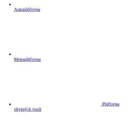
Autopůjčovna
Motopůjčovna
Půjčovna
obytných vozů