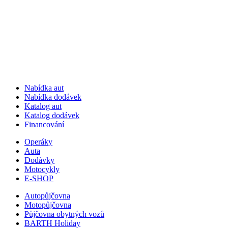
Nabídka aut
Nabídka dodávek
Katalog aut
Katalog dodávek
Financování
Operáky
Auta
Dodávky
Motocykly
E-SHOP
Autopůjčovna
Motopůjčovna
Půjčovna obytných vozů
BARTH Holiday