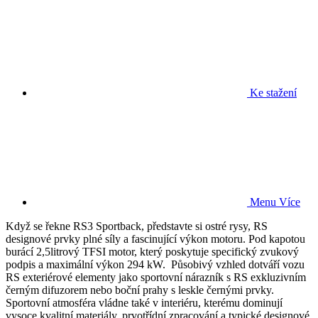
Ke stažení
Menu
Více
Když se řekne RS3 Sportback, představte si ostré rysy, RS
designové prvky plné síly a fascinující výkon motoru. Pod kapotou
burácí 2,5litrový TFSI motor, který poskytuje specifický zvukový
podpis a maximální výkon 294 kW. Působivý vzhled dotváří vozu
RS exteriérové elementy jako sportovní nárazník s RS exkluzivním
černým difuzorem nebo boční prahy s leskle černými prvky.
Sportovní atmosféra vládne také v interiéru, kterému dominují
vysoce kvalitní materiály, prvotřídní zpracování a typické designové