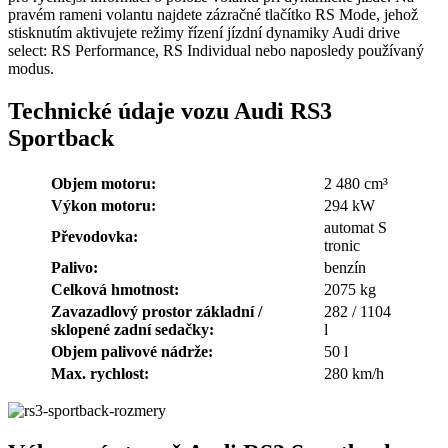
pravém rameni volantu najdete zázračné tlačítko RS Mode, jehož
stisknutím aktivujete režimy řízení jízdní dynamiky Audi drive
select: RS Performance, RS Individual nebo naposledy používaný
modus.
Technické údaje vozu Audi RS3
Sportback
Objem motoru:
2 480 cm³
Výkon motoru:
294 kW
automat S
Převodovka:
tronic
Palivo:
benzín
Celková hmotnost:
2075 kg
Zavazadlový prostor základní /
282 / 1104
sklopené zadní sedačky:
l
Objem palivové nádrže:
50 l
Max. rychlost:
280 km/h