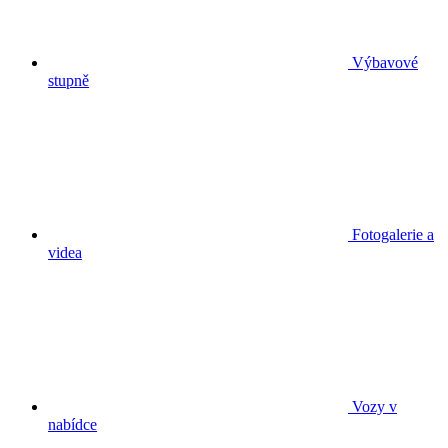
Výbavové
stupně
Fotogalerie a
videa
Vozy v
nabídce