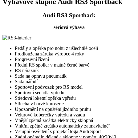
Výbavové stupně Audi RS3 Sportback
Audi RS3 Sportback
sériová výbava
Pedály a opěrka pro nohu z ušlechtilé oceli
Prodloužená záruka výrobce 4 roky
Progresivní řízení
Přední RS spoiler v matně černé barvě
RS nárazník
Sada na opravu pneumatik
Sada nářadí
Sportovní podvozek pro RS model
Sportovní sedadla vpředu
Středová loketní opěrka vpředu
Střecha v barvě karoserie
Upozornění na opuštění jízdního pruhu
Velurové koberečky vpředu a vzadu
Vnější zpětná zrcátka elektricky sklopná
Vnitřní zpětné zrcátko automaticky zatmavitelné¨
Vstupní osvětlení s projekcí loga Audi Sport
Zadní opěradlo dělené a sklopné v poměru 40:20:40