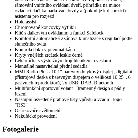
rámování vnitřního ovládání dveří, přihrádka na mince,
ovládací tlačítka parkovací brzdy a (pokud je k dispozici)
asistenta pro rozjezd
Hold assist
Chromované koncovky výfuku
Klíč s dálkovým ovládáním a funkcí Safelock
Komfortní automatická 2zónová klimatizace s regulací podle
slunečního svitu
Kontrola tlaku v pneumatikách
Kryty vnějších zrcátek leskle černé
Lékárníčka s výstražným trojúhleníkem a vestami
Manuálně nastavitelná přední sedadla
MMI Radio Plus - 10,1" barevný dotykový displej , digitální
přístrojová deska s barevným dispejem o velikosti 10,25", 6
pasivních reproduktorů, 2x USB, DAB, Bluetooth
Multifunkční sportovní volant - 3ramenný design s pádly
řazení
Nástupní osvětlené prahové lišty vpředu a vzadu - logo
"RS3"
Ostřikovače světlometů
Nekuřácké provedení
Fotogalerie