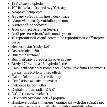
12V zásuvka vpředu
19" litá kola - 10paprskový Y-design
Adaptivní tempomat
Airbagy vpředu s možností deaktivace
Alarm vč. kontroly vnitřního prostoru
Asistent při odbočování
Audi connect Safety & Service
Audi pre sense frontAudi sound system
10 reproduktorů včetně centrálního reproduktoru v přístrojové
desce
Bezpečnostní šrouby kol¨
Bez střešních ližin
Bluetooth rozhraní
Boční airbagy vpředu a hlavové airbagy
Brzdy 17" vzadu a 18“ vpředu černé
Čalounění sedadel v kombinaci kůže/mikrovlákno Dinamica s
vyraženými RS logy v sedadlech
Čalounění stropu z černé tkaniny
Čelní sklo s akustickou izolací
Dekorace karbon Atlas
Digitální příjem rádia (DAB)
E-Call (nouzové volání)
Elektricky ovládaná dětská pojistka
Hliníková optika v interiéru - orámování výdechů spínače pro
nastavení zrcátek. spínače elektrického spouštěče okna,