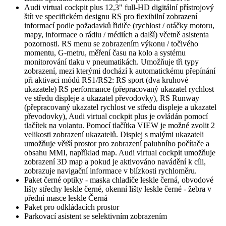
Audi virtual cockpit plus 12,3" full-HD digitální přístrojový
štít ve specifickém designu RS pro flexibilní zobrazení
informací podle požadavků řidiče (rychlost / otáčky motoru,
mapy, informace o rádiu / médiích a další) včetně asistenta
pozornosti. RS menu se zobrazením výkonu / točivého
momentu, G-metru, měření času na kolo a systému
monitorování tlaku v pneumatikách. Umožňuje tři typy
zobrazení, mezi kterými dochází k automatickému přepínání
při aktivaci módů RS1/RS2: RS sport (dva kruhové
ukazatele) RS performance (přepracovaný ukazatel rychlost
ve středu displeje a ukazatel převodovky), RS Runway
(přepracovaný ukazatel rychlost ve středu displeje a ukazatel
převodovky), Audi virtual cockpit plus je ovládán pomocí
tlačítek na volantu. Pomocí tlačítka VIEW je možné zvolit 2
velikosti zobrazení ukazatelů. Displej s malými ukazateli
umožňuje větší prostor pro zobrazení palubního počítače a
obsahu MMI, například map. Audi virtual cockpit umožňuje
zobrazení 3D map a pokud je aktivováno navádění k cíli,
zobrazuje navigační informace v blízkosti rychloměru.
Paket černé optiky - maska chladiče leskle černá, obvodové
lišty střechy leskle černé, okenní lišty leskle černé - žebra v
přední masce leskle Černá
Paket pro odkládacích prostor
Parkovací asistent se selektivním zobrazením