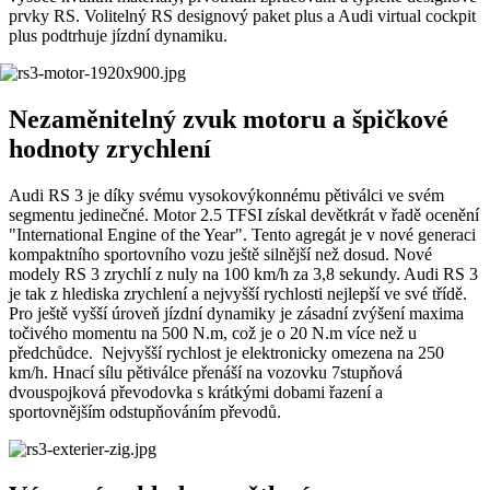
prvky RS. Volitelný RS designový paket plus a Audi virtual cockpit
plus podtrhuje jízdní dynamiku.
Nezaměnitelný zvuk motoru a špičkové
hodnoty zrychlení
Audi RS 3 je díky svému vysokovýkonnému pětiválci ve svém
segmentu jedinečné. Motor 2.5 TFSI získal devětkrát v řadě ocenění
"International Engine of the Year". Tento agregát je v nové generaci
kompaktního sportovního vozu ještě silnější než dosud. Nové
modely RS 3 zrychlí z nuly na 100 km/h za 3,8 sekundy. Audi RS 3
je tak z hlediska zrychlení a nejvyšší rychlosti nejlepší ve své třídě.
Pro ještě vyšší úroveň jízdní dynamiky je zásadní zvýšení maxima
točivého momentu na 500 N.m, což je o 20 N.m více než u
předchůdce. Nejvyšší rychlost je elektronicky omezena na 250
km/h. Hnací sílu pětiválce přenáší na vozovku 7stupňová
dvouspojková převodovka s krátkými dobami řazení a
sportovnějším odstupňováním převodů.