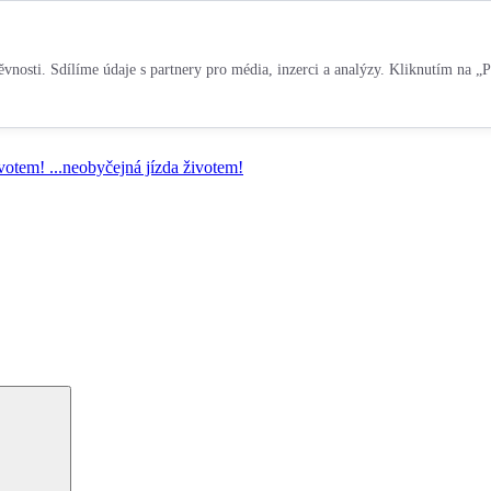
vnosti. Sdílíme údaje s partnery pro média, inzerci a analýzy. Kliknutím na „P
ivotem!
...neobyčejná jízda životem!