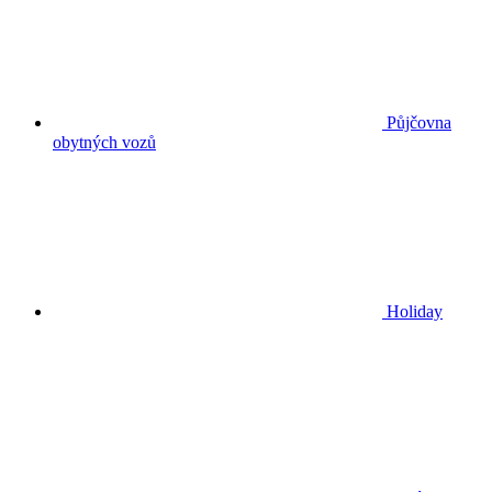
Půjčovna
obytných vozů
Holiday