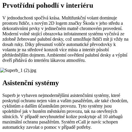
Prvotřídní pohodlí v interiéru
V jednoduchosti spočívá krása. Multifunkční volant dominuje
prostoru řidiče, s novým 2D logem značky Škoda v jeho středu a
dekorativními prvky v jedinečném matně chromovém provedení.
Moderní volně stojící obrazovka infotainment systému vyčnívá ze
zdobně žebrované palubní desky, což umožňuje řidiči mít ji vždy na
dosah ruky. Díky přesunutí voliče automatické převodovky k
volantu je na středové konzoli více místa a interiér působí
přehlednějším dojmem. Ambientní osvětlení palubní desky a výplní
dveří přidává do interiéru lákavou atmosféru.
Asistenční systémy
Superb je vybaven nejmodernějšími asistenčními systémy, které
poskytují ochranu nejen vám a vašim pasažérům, ale také chodcům,
cyklistům a dalším účastníkům provozu. Tyto systémy jsou
spolehlivé jak v hustém městském provozu, tak na otevřených
silnicích. V případě nevyhnutelné kolize poskytuje až 10 airbagů
maximální ochranu pasažérům. Systém eCall je navíc schopen
automaticky zavolat o pomoc v případě potřeby.