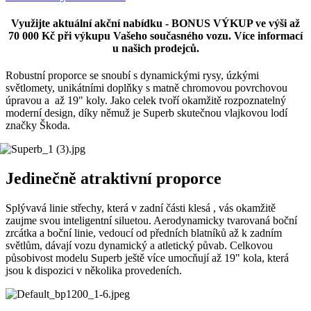
Využijte aktuální akční nabídku - BONUS VÝKUP ve výši až
70 000 Kč při výkupu Vašeho současného vozu. Více informací
u našich prodejců.
Robustní proporce se snoubí s dynamickými rysy, úzkými
světlomety, unikátními doplňky s matně chromovou povrchovou
úpravou a až 19" koly. Jako celek tvoří okamžitě rozpoznatelný
moderní design, díky němuž je Superb skutečnou vlajkovou lodí
značky Škoda.
Jedinečně atraktivní proporce
Splývavá linie střechy, která v zadní části klesá , vás okamžitě
zaujme svou inteligentní siluetou. Aerodynamicky tvarovaná boční
zrcátka a boční linie, vedoucí od předních blatníků až k zadním
světlům, dávají vozu dynamický a atletický půvab. Celkovou
působivost modelu Superb ještě více umocňují až 19" kola, která
jsou k dispozici v několika provedeních.