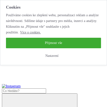
Cookies
Používáme cookies ke zlepšení webu, personalizaci reklam a analýze
návštěvnosti. Sdílíme údaje s partnery pro média, inzerci a analýzy.
Kliknutím na „Přijmout vše“ souhlasíte s jejich
použitím.
Více o cookies.
...neobyčejná jízda
životem!
...neobyčejná jízda životem!
Přijmout vše
Jak zde nakoupit?
Nastavení