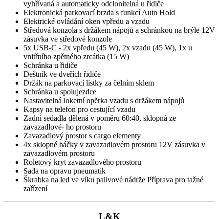
vyhřívaná a automaticky odclonitelná u řidiče
Elektronická parkovací brzda s funkcí Auto Hold
Elektrické ovládání oken vpředu a vzadu
Středová konzola s držákem nápojů a schránkou na brýle 12V
zásuvka ve středové konzole
5x USB-C - 2x vpředu (45 W), 2x vzadu (45 W), 1x u
vnitřního zpětného zrcátka (15 W)
Schránka u řidiče
Deštník ve dveřích řidiče
Držák na parkovací lístky za čelním sklem
Schránka u spolujezdce
Nastavitelná loketní opěrka vzadu s držákem nápojů
Kapsy na telefon pro cestující vzadu
Zadní sedadla dělená v poměru 60:40, sklopná ze
zavazadlové- ho prostoru
Zavazadlový prostor s cargo elementy
4x sklopné háčky v zavazadlovém prostoru 12V zásuvka v
zavazadlovém prostoru
Roletový kryt zavazadlového prostoru
Sada na opravu pneumatik
Škrabka na led ve víku palivové nádrže Příprava pro tažné
zařízení
L&K