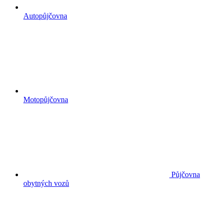
Autopůjčovna
Motopůjčovna
Půjčovna
obytných vozů