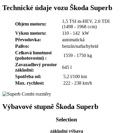
Technické údaje vozu Škoda Superb
1,5 TSI m-HEV, 2.0 TDI
Objem motoru:
(1498 - 1968 ccm)
Výkon motoru:
110 - 142 kW
Převodovka:
automatická
Palivo:
benzín/nafta/hybrid
Celková hmotnost
1559 - 1750 kg
(pohotovostní) :
Zavazadlový prostor
645 l
základní:
Spotřeba od:
5,2 l/100 km
Max. rychlost:
222 - 238 km/h
Výbavové stupně Škoda Superb
Selection
základní výbava