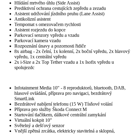
Hlídání mrtvého úhlu (Side Assist)
Prediktivní ochrana cestujících zepředu a zezadu
Asistent udržování jízdního pruhu (Lane Assist)
Antikolizní asistent
Tempomat s omezovačem rychlosti
Asistent rozjezdu do kopce
Parkovací senzory vpředu a vzadu
Parkovací kamera vzadu
Rozpoznání únavy a pozornosti řidiče
8x airbag - 2x čelní, 1x kolenní, 2x boční vpředu, 2x hlavový
vpředu, 1x centrální vpředu
2x i-Size a 2x Top Tether vzadu a 1x Isofix vpředu u
spolujezdc
Infotainment Media 10" - 8 reproduktorů, bluetooth, DAB,
hlasové ovládání, příprava pro navigaci, bezdrátový
SmartLink
Bezdrátové nabíjení telefonu (15 W) Tísňové volání
Příprava pro služby Škoda Connect M
Startování tlačítkem, dálkové centrální zamykání
Virtuální kokpit 10"
Světelný a dešťový senzor
Vnější zpětná zrcátka, elektricky stavitelná a sklopná,