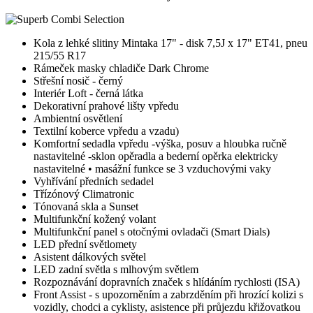
Kola z lehké slitiny Mintaka 17" - disk 7,5J x 17" ET41, pneu
215/55 R17
Rámeček masky chladiče Dark Chrome
Střešní nosič - černý
Interiér Loft - černá látka
Dekorativní prahové lišty vpředu
Ambientní osvětlení
Textilní koberce vpředu a vzadu)
Komfortní sedadla vpředu -výška, posuv a hloubka ručně
nastavitelné -sklon opěradla a bederní opěrka elektricky
nastavitelné • masážní funkce se 3 vzduchovými vaky
Vyhřívání předních sedadel
Třízónový Climatronic
Tónovaná skla a Sunset
Multifunkční kožený volant
Multifunkční panel s otočnými ovladači (Smart Dials)
LED přední světlomety
Asistent dálkových světel
LED zadní světla s mlhovým světlem
Rozpoznávání dopravních značek s hlídáním rychlosti (ISA)
Front Assist - s upozorněním a zabrzděním při hrozící kolizi s
vozidly, chodci a cyklisty, asistence při průjezdu křižovatkou