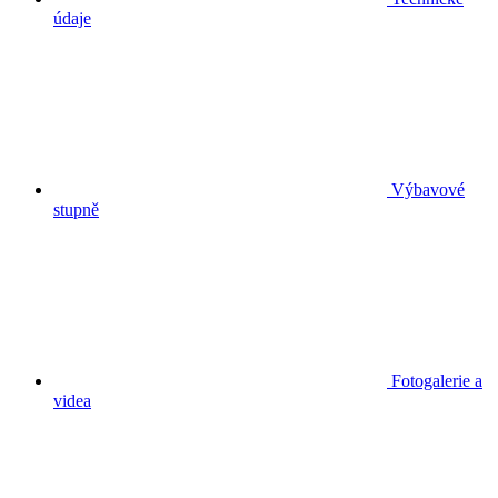
údaje
Výbavové
stupně
Fotogalerie a
videa