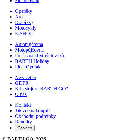
Financování
Operáky
Auta
Dodávky
Motocykly
E-SHOP
Autopůjčovna
Motopůjčovna
Půjčovna obytných vozů
BARTH Holiday
Fleet Operák
Newsletter
GDPR
Kdo stojí za BARTH GO?
O nás
Kontakt
Jak zde nakoupit?
Obchodní podmínky
Benefity
Cookies
© BARTH GO, 2026