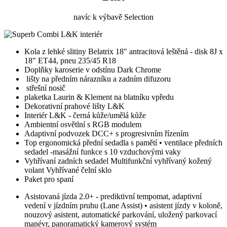
navíc k výbavě Selection
Kola z lehké slitiny Belatrix 18" antracitová leštěná - disk 8J x
18" ET44, pneu 235/45 R18
Doplňky karoserie v odstínu Dark Chrome
lišty na předním nárazníku a zadním difuzoru
střešní nosič
plaketka Laurin & Klement na blatníku vpředu
Dekorativní prahové lišty L&K
Interiér L&K - černá kůže/umělá kůže
Ambientní osvětlní s RGB modulem
Adaptivní podvozek DCC+ s progresivním řízením
Top ergonomická přední sedadla s pamětí • ventilace předních
sedadel -masážní funkce s 10 vzduchovými vaky
Vyhřívaní zadních sedadel Multifunkční vyhřívaný kožený
volant Vyhřívané čelní sklo
Paket pro spaní
Asistovaná jízda 2.0+ - prediktivní tempomat, adaptivní
vedení v jízdním pruhu (Lane Assist) • asistent jízdy v koloně,
nouzový asistent, automatické parkování, uložený parkovací
manévr, panoramatický kamerový systém