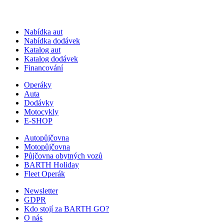
Nabídka aut
Nabídka dodávek
Katalog aut
Katalog dodávek
Financování
Operáky
Auta
Dodávky
Motocykly
E-SHOP
Autopůjčovna
Motopůjčovna
Půjčovna obytných vozů
BARTH Holiday
Fleet Operák
Newsletter
GDPR
Kdo stojí za BARTH GO?
O nás