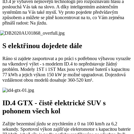
ID.4 je vybaven nejnovější technologií pro rozpoznávání hlasu a
poslouchá Vás tak na slovo. A díky inteligentním asistenčním
systémům na Vás také myslí. Vy proto pojedete předvídavým
způsobem a můžete se plně koncentrovat na to, co Vám zejména
přináší radost: Na jízdu.
S elektřinou dojedete dále
Ráno si zajdete zasportovat a po práci s potřebnou výbavou vyrazíte
na víkendový výlet - s modelem ID.4 to nepředstavuje žádný
problém. Modely 1ST i 1ST Max jsou vybavené baterií s kapacitou
77 kWh a jejich výkon 150 kW je možné upgradovat. Dojezdová
vzdálenost obou modelů dosahuje 360-520 km¹.
ID.4 GTX - čistě elektrické SUV s
pohonem všech kol
Zažijte bezemisní jízdu se zrychlením z 0 na 100 km/h za 6,2
sekundy. Sportovní výkon zajišťuje elektromotor s kapacitou baterie