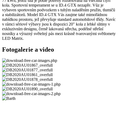
77 kWh, jehož síla je podle potřeby rozdělována na všechna čtyři
kola. Sportovní temperament se u ID.4 GTX nezapře. Vůz je
vybaven sportovním podvozkem s tuhým naladěním pružin, tlumičů
a stabilizátorů. Model ID.4 GTX Vás zaujme také mimořádnou
nabídkou prostoru, jež převyšuje standard automobilové třídy. Navíc
v rámci sériové výbavy jsou k dispozici 20" kola z lehké slitiny v
exkluzivním designu, černě lakovaná střecha, podélné střešní
nosníky a výrazný světelný pás mezi krásně tvarovanými světlomety
LED Matrix.
Fotogalerie a video