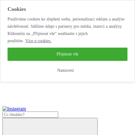
Cookies
Používáme cookies ke zlepšení webu, personalizaci reklam a analýze
návštěvnosti. Sdílíme údaje s partnery pro média, inzerci a analýzy.
Kliknutím na „Přijmout vše“ souhlasíte s jejich
použitím.
Více o cookies.
...neobyčejná jízda
životem!
...neobyčejná jízda životem!
Přijmout vše
Jak zde nakoupit?
Nastavení