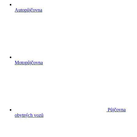
Autopůjčovna
Motopůjčovna
Půjčovna
obytných vozů