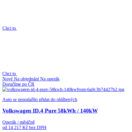
Chci to
Chci to
Nové
Na objednání
Na operák
Doručíme po ČR
Auto se nepodařilo přidat do oblíbených
Volkswagen ID.4 Pure 58kWh / 140kW
Operák / měsíčně
od 14 217 Kč
bez DPH