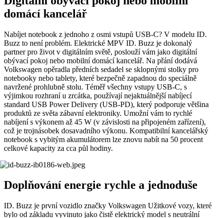
Digitální obývací pokoj nebo mobilní
domácí kancelář
Nabíjet notebook z jednoho z osmi vstupů USB-C? V modelu ID.
Buzz to není problém. Elektrické MPV ID. Buzz je dokonalý
partner pro život v digitálním světě, poslouží vám jako digitální
obývací pokoj nebo mobilní domácí kancelář. Na přání dodává
Volkswagen opěradla předních sedadel se sklopnými stolky pro
notebooky nebo tablety, které bezpečně zapadnou do speciálně
navržené prohlubně stolu. Téměř všechny vstupy USB-C, s
výjimkou rozhraní u zrcátka, používají nejaktuálnější nabíjecí
standard USB Power Delivery (USB-PD), který podporuje většina
produktů ze světa zábavní elektroniky. Umožní vám to rychlé
nabíjení s výkonem až 45 W (v závislosti na připojeném zařízení),
což je trojnásobek dosavadního výkonu. Kompatibilní kancelářský
notebook s vybitým akumulátorem lze znovu nabít na 50 procent
celkové kapacity za cca půl hodiny.
Doplňování energie rychle a jednoduše
ID. Buzz je první vozidlo značky Volkswagen Užitkové vozy, které
bylo od základu vyvinuto jako čistě elektrický model s neutrální