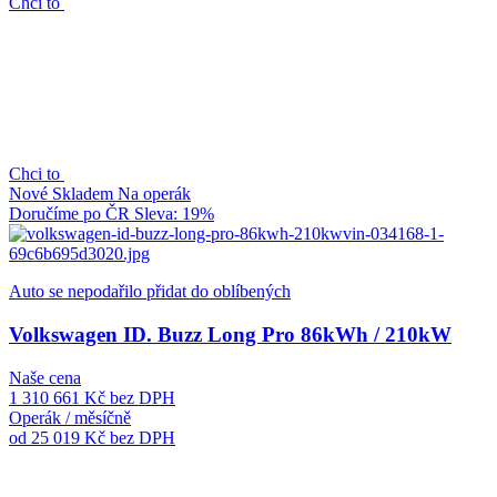
Chci to
Chci to
Nové
Skladem
Na operák
Doručíme po ČR
Sleva: 19%
Auto se nepodařilo přidat do oblíbených
Volkswagen ID. Buzz Long Pro 86kWh / 210kW
Naše cena
1 310 661 Kč
bez DPH
Operák / měsíčně
od 25 019 Kč
bez DPH