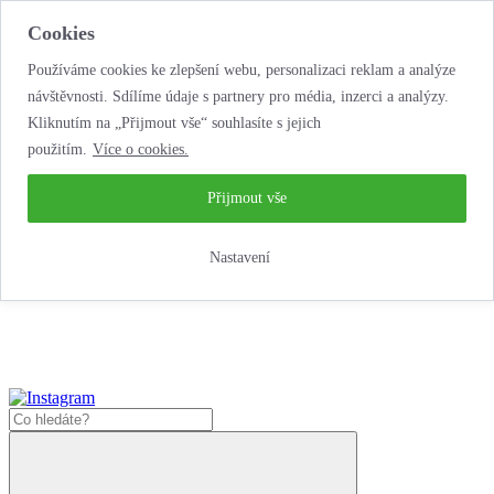
Cookies
Používáme cookies ke zlepšení webu, personalizaci reklam a analýze
návštěvnosti. Sdílíme údaje s partnery pro média, inzerci a analýzy.
Kliknutím na „Přijmout vše“ souhlasíte s jejich
použitím.
Více o cookies.
...neobyčejná jízda
životem!
...neobyčejná jízda životem!
Přijmout vše
Jak zde nakoupit?
Nastavení