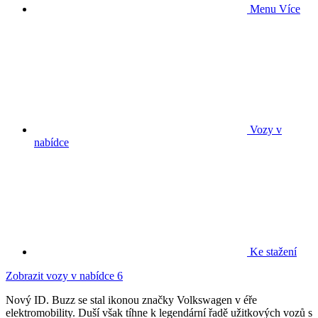
Menu
Více
Vozy v
nabídce
Ke stažení
Zobrazit vozy v nabídce
6
Nový ID. Buzz se stal ikonou značky Volkswagen v éře
elektromobility. Duší však tíhne k legendární řadě užitkových vozů s