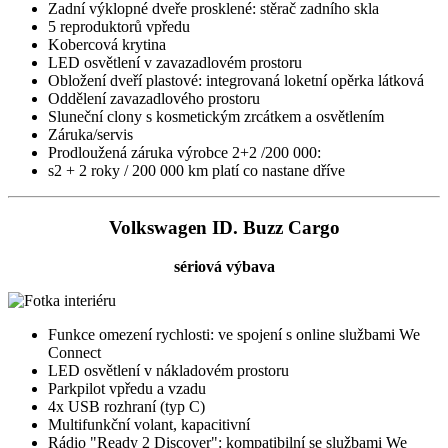
Zadní výklopné dveře prosklené: stěrač zadního skla
5 reproduktorů vpředu
Kobercová krytina
LED osvětlení v zavazadlovém prostoru
Obložení dveří plastové: integrovaná loketní opěrka látková
Oddělení zavazadlového prostoru
Sluneční clony s kosmetickým zrcátkem a osvětlením
Záruka/servis
Prodloužená záruka výrobce 2+2 /200 000:
s2 + 2 roky / 200 000 km platí co nastane dříve
Volkswagen ID. Buzz Cargo
sériová výbava
Funkce omezení rychlosti: ve spojení s online službami We
Connect
LED osvětlení v nákladovém prostoru
Parkpilot vpředu a vzadu
4x USB rozhraní (typ C)
Multifunkční volant, kapacitivní
Rádio "Ready 2 Discover": kompatibilní se službami We