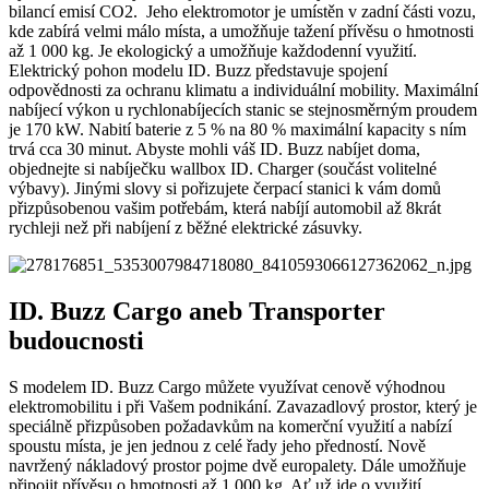
bilancí emisí CO2. Jeho elektromotor je umístěn v zadní části vozu,
kde zabírá velmi málo místa, a umožňuje tažení přívěsu o hmotnosti
až 1 000 kg. Je ekologický a umožňuje každodenní využití.
Elektrický pohon modelu ID. Buzz představuje spojení
odpovědnosti za ochranu klimatu a individuální mobility. Maximální
nabíjecí výkon u rychlonabíjecích stanic se stejnosměrným proudem
je 170 kW. Nabití baterie z 5 % na 80 % maximální kapacity s ním
trvá cca 30 minut. Abyste mohli váš ID. Buzz nabíjet doma,
objednejte si nabíječku wallbox ID. Charger (součást volitelné
výbavy). Jinými slovy si pořizujete čerpací stanici k vám domů
přizpůsobenou vašim potřebám, která nabíjí automobil až 8krát
rychleji než při nabíjení z běžné elektrické zásuvky.
ID. Buzz Cargo aneb Transporter
budoucnosti
S modelem ID. Buzz Cargo můžete využívat cenově výhodnou
elektromobilitu i při Vašem podnikání. Zavazadlový prostor, který je
speciálně přizpůsoben požadavkům na komerční využití a nabízí
spoustu místa, je jen jednou z celé řady jeho předností. Nově
navržený nákladový prostor pojme dvě europalety. Dále umožňuje
připojit přívěsu o hmotnosti až 1 000 kg. Ať už jde o využití