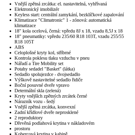
Vnější zpětná zrcátka: el. nastavitelná, vyhřívaná
Elektronický imobilizér
Keyless start: centrální zamykání, bezklíčkové zapalování
Klimatizace "Climatronic" 1 - zónová: automatická
klimatizace
18" kola ocelová, černá: vpředu 8J x 18, vzadu 8,5J x 18
18" pneumatiky: vpředu 235/60 R18 103T, vzadu 255/55
R18 105T
ABS
Celoplošné kryty kol, stříbrné
Kontrola poklesu tlaku vzduchu v pneu
Nářadí a Tire Mobility set
Potahy sedadel "Basket" (látka)
Sedadlo spolujezdce - dvojsedadlo
Výškově nastavitelné sedadlo řidiče
Boční posuvné dveře vpravo
Determální skla (zelená)
Kryty vnějších zpětných zrcátek černé
Nárazník vozu - šedý
Vnější zpětná zrcátka, konvexní
Zadní křídlové dveře neprosklené
2 reproduktory
Dřevěná podlahová krytina v nákladovém
prostoru
Kobercová krytina v kabině