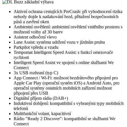
Aktivní ochrana cestujících PreCrash: při vyhodnocení rizika
nehody dojde k natlakování brzd, přitažení bezpečnostních
pásů a zavření oken
Ambientní osvětlení: ambientní osvětlení vnitřního prostoru s
možností volby až 30 barev
Asistent odbočení vlevo
Lane Assist: systému udržení vozu v jízdním pruhu
Parkpilot vpředu a vzadu
Tempomat Intelligent Speed Assist: s funkcí omezovače
rychlosti
Intelligent Speed Assist ve spojení s online službami We
Connect
3x USB rozhraní (typ C)
App Connect / Wi-Fi: možnost bezdrátového připojení pro
Apple Car Play (operační systém iOS) a Android Auto, pro
operační systémy ostatních mobilních zařízení možnost
připojení přes USB
Digitální příjem rádia (DAB+)
Induktivní dobíjení: kompatibilní s vybranými typy mobilních
telefonů
Multifunkční volant, kapacitivní
Rádio "Ready 2 Discover": kompatibilní se službami We
Connect