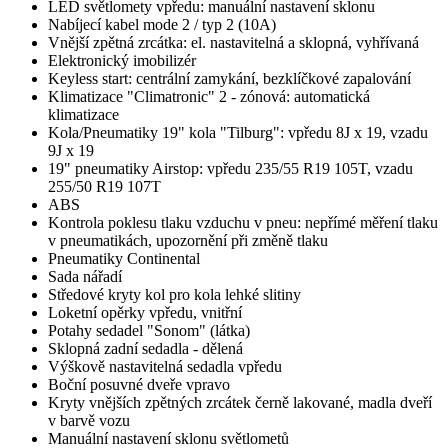
LED světlomety vpředu: manuální nastavení sklonu
Nabíjecí kabel mode 2 / typ 2 (10A)
Vnější zpětná zrcátka: el. nastavitelná a sklopná, vyhřívaná
Elektronický imobilizér
Keyless start: centrální zamykání, bezklíčkové zapalování
Klimatizace "Climatronic" 2 - zónová: automatická
klimatizace
Kola/Pneumatiky 19" kola "Tilburg": vpředu 8J x 19, vzadu
9J x 19
19" pneumatiky Airstop: vpředu 235/55 R19 105T, vzadu
255/50 R19 107T
ABS
Kontrola poklesu tlaku vzduchu v pneu: nepřímé měření tlaku
v pneumatikách, upozornění při změně tlaku
Pneumatiky Continental
Sada nářadí
Středové kryty kol pro kola lehké slitiny
Loketní opěrky vpředu, vnitřní
Potahy sedadel "Sonom" (látka)
Sklopná zadní sedadla - dělená
Výškově nastavitelná sedadla vpředu
Boční posuvné dveře vpravo
Kryty vnějších zpětných zrcátek černě lakované, madla dveří
v barvě vozu
Manuální nastavení sklonu světlometů