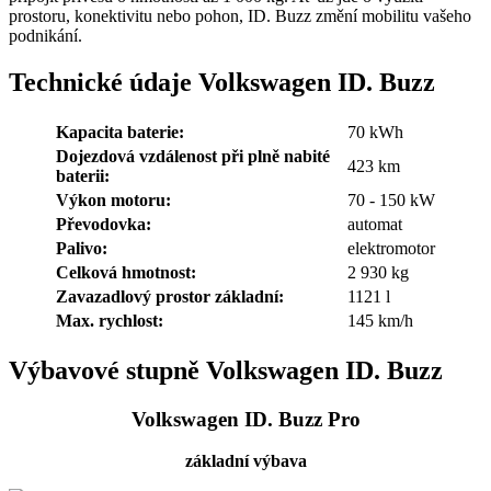
prostoru, konektivitu nebo pohon, ID. Buzz změní mobilitu vašeho
podnikání.
Technické údaje Volkswagen ID. Buzz
Kapacita baterie:
70 kWh
Dojezdová vzdálenost při plně nabité
423 km
baterii:
Výkon motoru:
70 - 150 kW
Převodovka:
automat
Palivo:
elektromotor
Celková hmotnost:
2 930 kg
Zavazadlový prostor základní:
1121 l
Max. rychlost:
145 km/h
Výbavové stupně Volkswagen ID. Buzz
Volkswagen ID. Buzz Pro
základní výbava