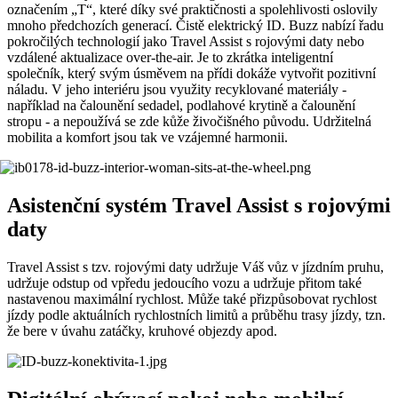
označením „T“, které díky své praktičnosti a spolehlivosti oslovily
mnoho předchozích generací. Čistě elektrický ID. Buzz nabízí řadu
pokročilých technologií jako Travel Assist s rojovými daty nebo
vzdálené aktualizace over-the-air. Je to zkrátka inteligentní
společník, který svým úsměvem na přídi dokáže vytvořit pozitivní
náladu. V jeho interiéru jsou využity recyklované materiály -
například na čalounění sedadel, podlahové krytině a čalounění
stropu - a nepoužívá se zde kůže živočišného původu. Udržitelná
mobilita a komfort jsou tak ve vzájemné harmonii.
Asistenční systém Travel Assist s rojovými
daty
Travel Assist s tzv. rojovými daty udržuje Váš vůz v jízdním pruhu,
udržuje odstup od vpředu jedoucího vozu a udržuje přitom také
nastavenou maximální rychlost. Může také přizpůsobovat rychlost
jízdy podle aktuálních rychlostních limitů a průběhu trasy jízdy, tzn.
že bere v úvahu zatáčky, kruhové objezdy apod.