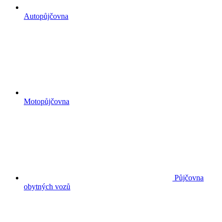
Autopůjčovna
Motopůjčovna
Půjčovna
obytných vozů