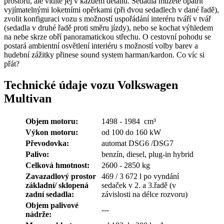
prostoru, ale vidíte jej v každém detailu. Sedadla můžete opatřit
vyjímatelnými loketními opěrkami (při dvou sedadlech v dané řadě),
zvolit konfiguraci vozu s možností uspořádání interéru tváří v tvář
(sedadla v druhé řadě proti směru jízdy), nebo se kochat výhledem
na nebe skrze obří panoramatickou střechu. O cestovní pohodu se
postará ambientní osvětlení interiéru s možností volby barev a
hudební zážitky přinese sound system harman/kardon. Co víc si
přát?
Technické údaje vozu Volkswagen
Multivan
Objem motoru:
1498 - 1984 cm³
Výkon motoru:
od 100 do 160 kW
Převodovka:
automat DSG6 /DSG7
Palivo:
benzín, diesel, plug-in hybrid
Celková hmotnost:
2600 - 2850 kg
Zavazadlový prostor
469 / 3 672 l po vyndání
základní/ sklopená
sedaček v 2. a 3.řadě (v
zadní sedadla:
závislosti na délce rozvoru)
Objem palivové
---
nádrže: