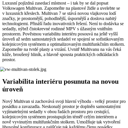
Luxusní pojízdná zasedací místnost – i tak by se dal popsat
Volkswagen Multivan. Zapomeňte na plastové židle a uvelebte se
v luxusních křeslech. Multivan 7 se stává novou vlajkovou lodí
značky, je prostornější, pohodlnější, úspornější a doslova nabitý
technologiemi. Přináší řadu inovativních řešení. Není to dodávka se
sedadly, nýbrž čistokrevné rodinné MPV s úžasným vnitřním
prostorem. Pověstnou variabilitu interiéru posouvá na ještě vyšší
úroveň až sedm samostatných sedadel ve spojení se sofistikovaným
kolejnicovým systémem a optimalizovaným multifunkčním stolkem.
Zapomeňte na tvrdé plasty a vrzání. Uvnitř Multivanu na vás čeká
kůže, broušený hliník, a hlavně spousta praktických odkládacích
prostor.
Variabilita interiéru posunuta na novou
úroveň
Nový Multivan si zachovává svoji hlavní výhodu - velký prostor pro
posádku a zavazadla. Neskonalý prostor je doplněn samostatnými
vyjímatelnými sedadly v obou řadách prostoru pro cestující,
kolejnicovým systémem prostupujícím téměř celým interiérem a
nově vyvinutým multifunkčním stolkem. Umožňuje tak vytvoření
libovolné konfigurace a zajišťuje tak každému členu posádky