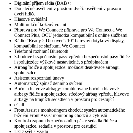
Digitální příjem rádia (DAB+)
Dodatečné osvětlení v prostoru dveří: osvětlení v prosoru
dveří řidiče
Hlasové ovládání
Multifunkční kožený volant
Příprava pro We Connect: příprava pro We Connect a We
Connect Plus, OCU jednotka kompatibilní s online službami
Rádio "Ready 2 Discover": 10" barevný dotykový display,
kompatibilní se službami We Connect
Telefonní rozhraní Bluetooth
3-bodové bezpečnostní pásy vpředu: bezpečnostní pásy řidiče
i spolujezdce výškově nastavitelné, s předpínačem
Airbag řidiče a spolujezdce: možnost deaktivace airbagu
spolujezdce
Asistent rozpoznání únavy
Automatický spínač denního svícení
Boční a hlavové airbagy: kombinované boční a hlavové
airbagy řidiče a spolujezdce, středový airbag vpředu, hlavové
airbagy na krajních sedadlech v prostoru pro cestující
eCall
Front Assist s monitoringem chodců: systém automatického
brždění Front Assist monitoring chodců a cyklistů
Kontrola zapnutí bezpečnostního pásu: sedadla řidiče a
spolujezdce, sedadla v prostoru pro cestující
LED světla vzadu