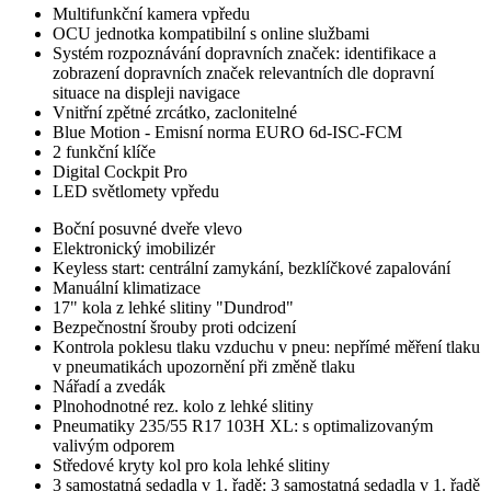
Multifunkční kamera vpředu
OCU jednotka kompatibilní s online službami
Systém rozpoznávání dopravních značek: identifikace a
zobrazení dopravních značek relevantních dle dopravní
situace na displeji navigace
Vnitřní zpětné zrcátko, zaclonitelné
Blue Motion - Emisní norma EURO 6d-ISC-FCM
2 funkční klíče
Digital Cockpit Pro
LED světlomety vpředu
Boční posuvné dveře vlevo
Elektronický imobilizér
Keyless start: centrální zamykání, bezklíčkové zapalování
Manuální klimatizace
17" kola z lehké slitiny "Dundrod"
Bezpečnostní šrouby proti odcizení
Kontrola poklesu tlaku vzduchu v pneu: nepřímé měření tlaku
v pneumatikách upozornění při změně tlaku
Nářadí a zvedák
Plnohodnotné rez. kolo z lehké slitiny
Pneumatiky 235/55 R17 103H XL: s optimalizovaným
valivým odporem
Středové kryty kol pro kola lehké slitiny
3 samostatná sedadla v 1. řadě: 3 samostatná sedadla v 1. řadě