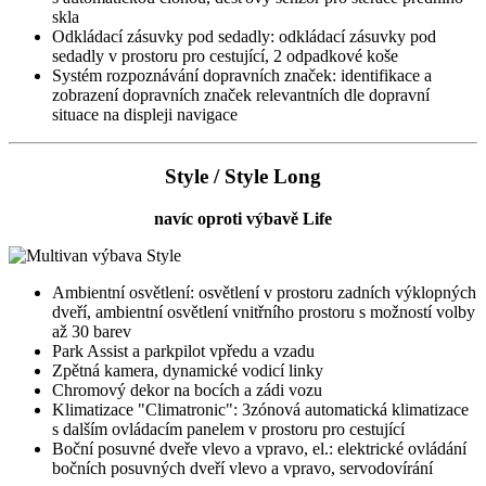
skla
Odkládací zásuvky pod sedadly: odkládací zásuvky pod
sedadly v prostoru pro cestující, 2 odpadkové koše
Systém rozpoznávání dopravních značek: identifikace a
zobrazení dopravních značek relevantních dle dopravní
situace na displeji navigace
Style / Style Long
navíc oproti výbavě Life
Ambientní osvětlení: osvětlení v prostoru zadních výklopných
dveří, ambientní osvětlení vnitřního prostoru s možností volby
až 30 barev
Park Assist a parkpilot vpředu a vzadu
Zpětná kamera, dynamické vodicí linky
Chromový dekor na bocích a zádi vozu
Klimatizace "Climatronic": 3zónová automatická klimatizace
s dalším ovládacím panelem v prostoru pro cestující
Boční posuvné dveře vlevo a vpravo, el.: elektrické ovládání
bočních posuvných dveří vlevo a vpravo, servodovírání