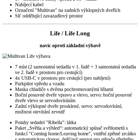
Nabíjecí kabel
Označení "Multivan" na zadních výklopných dveřích
Síť oddělující zavazadlový prostor
Life / Life Long
navíc oproti základní výbavě
7 míst (2 samostatná sedadla v 1. řadě + 3 samostatná sedadla
ve 2. řadě v prostoru pro cestující)
4x USB-C v prostoru pro cestující (pro nabíjení)
Parkpilot vpředu a vzadu
Maska chladiče s dvěma pochromovanými lištami
Boční posuvné dveře vpravo a vlevo, servo: boční posuvné
dveře vlevo se servodovíráním
Zadní výklopné dveře prosklené, servo: servodovírání,
možnost otevírání zevnitř
Potahy sedadel "Ribella": látka
Paket „Světla a výhled“: automatický spínač světlometů s
funkcí "Coming home/Leaving home", vnitřní zpětné zrcátko
s automatickou clonou, dešťový senzor pro stěrače předního