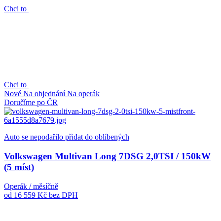
Chci to
Chci to
Nové
Na objednání
Na operák
Doručíme po ČR
Auto se nepodařilo přidat do oblíbených
Volkswagen Multivan Long 7DSG 2,0TSI / 150kW
(5 míst)
Operák / měsíčně
od 16 559 Kč
bez DPH