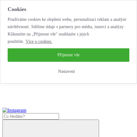
Cookies
Používáme cookies ke zlepšení webu, personalizaci reklam a analýze
návštěvnosti. Sdílíme údaje s partnery pro média, inzerci a analýzy.
Kliknutím na „Přijmout vše“ souhlasíte s jejich
použitím.
Více o cookies.
...neobyčejná jízda
životem!
...neobyčejná jízda životem!
Přijmout vše
Jak zde nakoupit?
Nastavení