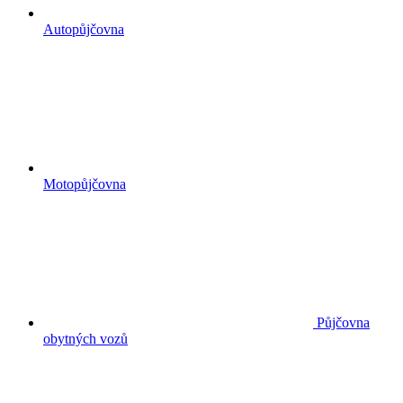
Autopůjčovna
Motopůjčovna
Půjčovna
obytných vozů