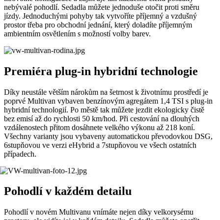
nebývalé pohodlí. Sedadla můžete jednoduše otočit proti směru
jízdy. Jednoduchými pohyby tak vytvoříte příjemný a vzdušný
prostor třeba pro obchodní jednání, který doladíte příjemným
ambientním osvětlením s možností volby barev.
Premiéra plug-in hybridní technologie
Díky neustále větším nárokům na šetrnost k životnímu prostředí je
poprvé Multivan vybaven benzínovým agregátem 1,4 TSI s plug-in
hybridní technologií. Po městě tak můžete jezdit ekologicky čistě
bez emisí až do rychlosti 50 km/hod. Při cestování na dlouhých
vzdálenostech přitom dosáhnete velkého výkonu až 218 koní.
Všechny varianty jsou vybaveny automatickou převodovkou DSG,
6stupňovou ve verzi eHybrid a 7stupňovou ve všech ostatních
případech.
Pohodlí v každém detailu
Pohodlí v novém Multivanu vnímáte nejen díky velkorysému