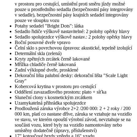
v prostoru pro cestující, umístění proti směru jízdy možné
pouze u prostředního sedadla (bezpečnostní pásy integrovány
v sedadle), bezpečnostní pásy krajních sedadel integrovány
pouze ve sloupku vozu
Potahy sedadel "Bright Dots": látka
Sedadlo řidiče výškově nastavitelné: 2 polohy opěrky hlavy
Sedadlo spolujezdce výškově nastav.: 2 polohy opěrky hlavy
Boční posuvné dveře vpravo
Čelní sklo s povrchovou úpravou: akustické, tepelně izolující
Determální skla (zelená)
Kryty zpětných zrcátek černě lakované
Mřížka chladiče černě lakovaná
Zadní výklopné dveře, prosklené
Dekorační lišta palubní desky: dekorační lišta "Scale Light
Gray"
Kobercová krytina v prostoru pro cestující
Oddělení zavazadlového prostoru: plato + síťka
Sluneční clony s kosmetickým zrcátkem
Uzamykatelná přihrádka spolujezdce
Prodloužená záruka výrobce 2+2 /200 000: 2 + 2 roky / 200
000 km, platí co nastane dříve, záruka se vztahuje na vozidlo
ve stavu, ve kterém opouští výrobní závod, nevztahuje se na
součásti vozu, které byly na vozidlo namontovány nebo
umístěny dodatečně (úpravy, příslušenství)
17" kotoučové brzdy vpředu a 16" vzadu