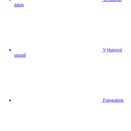
údaje
Výbavové
stupně
Fotogalerie