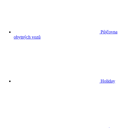
Půjčovna
obytných vozů
Holiday