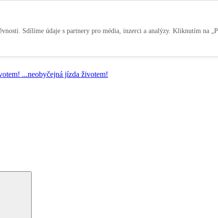
vnosti. Sdílíme údaje s partnery pro média, inzerci a analýzy. Kliknutím na „P
ivotem!
...neobyčejná jízda životem!