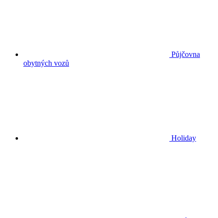
Půjčovna
obytných vozů
Holiday