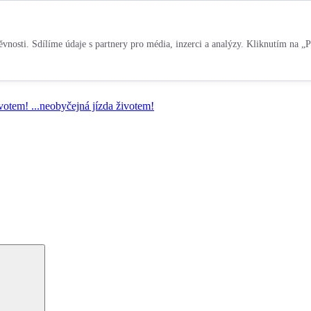
vnosti. Sdílíme údaje s partnery pro média, inzerci a analýzy. Kliknutím na „P
ivotem!
...neobyčejná jízda životem!