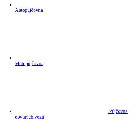
Autopůjčovna
Motopůjčovna
Půjčovna
obytných vozů