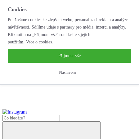
Cookies
Používáme cookies ke zlepšení webu, personalizaci reklam a analýze
návštěvnosti. Sdílíme údaje s partnery pro média, inzerci a analýzy.
Kliknutím na „Přijmout vše“ souhlasíte s jejich
použitím.
Více o cookies.
...neobyčejná jízda
životem!
...neobyčejná jízda životem!
Přijmout vše
Jak zde nakoupit?
Nastavení