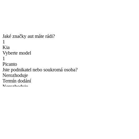
Jaké značky aut máte rádi?
1
Kia
Vyberte model
1
Picanto
Jste podnikatel nebo soukromá osoba?
Nerozhoduje
Termín dodání
Nerozhoduje
Vyberte si cenové rozpětí
od 135 900 Kč
do 3 261 074 Kč
Zobrazit více parametrů v rozšířeném filtru