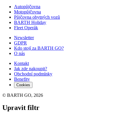
Autopůjčovna
Motopůjčovna
Půjčovna obytných vozů
BARTH Holiday
Fleet Operák
Newsletter
GDPR
Kdo stojí za BARTH GO?
O nás
Kontakt
Jak zde nakoupit?
Obchodní podmínky
Benefity
Cookies
© BARTH GO, 2026
Upravit filtr