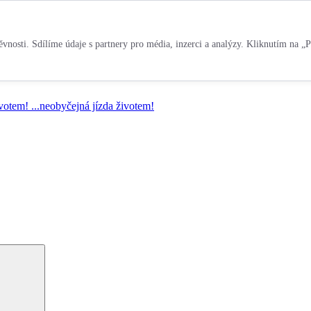
vnosti. Sdílíme údaje s partnery pro média, inzerci a analýzy. Kliknutím na „P
ivotem!
...neobyčejná jízda životem!