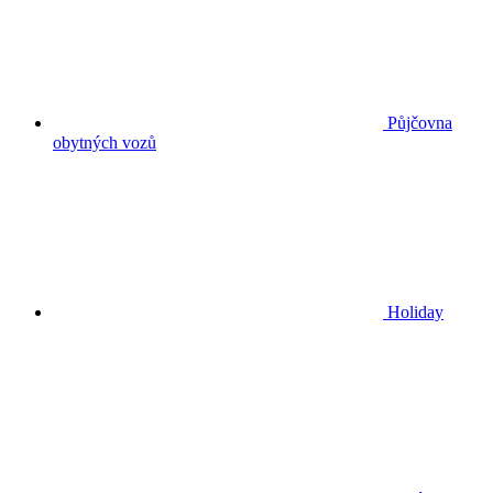
Půjčovna
obytných vozů
Holiday