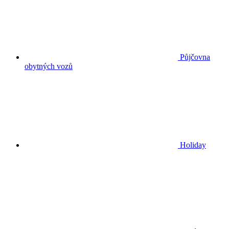
Půjčovna
obytných vozů
Holiday