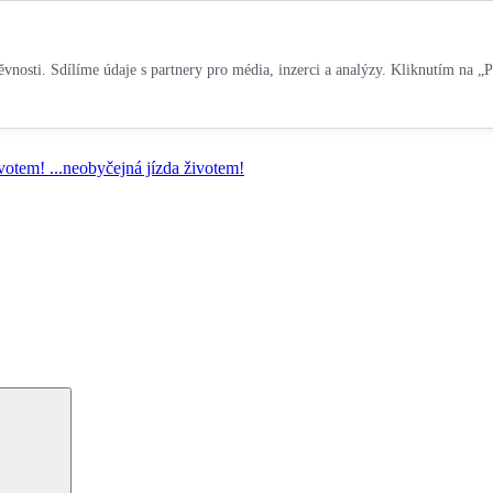
vnosti. Sdílíme údaje s partnery pro média, inzerci a analýzy. Kliknutím na „P
ivotem!
...neobyčejná jízda životem!